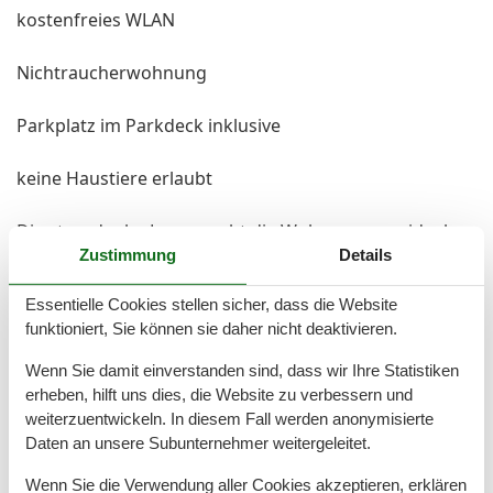
kostenfreies WLAN
Nichtraucherwohnung
Parkplatz im Parkdeck inklusive
keine Haustiere erlaubt
Die strandnahe Lage macht die Wohnung zum idealen
Zustimmung
Details
Ausgangspunkt für entspannte Tage am Meer und
abwechslungsreiche Unternehmungen.
Essentielle Cookies stellen sicher, dass die Website
funktioniert, Sie können sie daher nicht deaktivieren.
Wir freuen uns darauf, Sie als unsere Gäste begrüßen
zu dürfen!
Wenn Sie damit einverstanden sind, dass wir Ihre Statistiken
In diesen Preisen sind enthalten:
erheben, hilft uns dies, die Website zu verbessern und
Energiekosten, Wasserkosten, PKW - Stellplatz
weiterzuentwickeln. In diesem Fall werden anonymisierte
Daten an unsere Subunternehmer weitergeleitet.
Nicht enthalten sind:
Wenn Sie die Verwendung aller Cookies akzeptieren, erklären