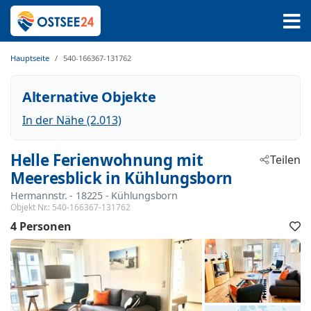
Hauptseite
540-166367-131762
Alternative Objekte
In der Nähe (2.013)
Helle Ferienwohnung mit
Teilen
Meeresblick in Kühlungsborn
Hermannstr.
 - 18225
 - Kühlungsborn
Objekt Nr.:
540-166367-131762
4 Personen
F
h