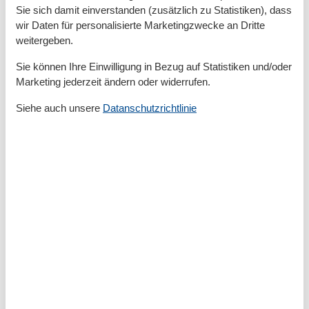
Sie sich damit einverstanden (zusätzlich zu Statistiken), dass
Endreinigung, Wäschepaket für 25,00 € (Handtücher +
wir Daten für personalisierte Marketingzwecke an Dritte
Bettwäsche), Buchungsgebühr von 5,00 €, Kurtaxe (NS
weitergeben.
1,60 €, HS 3,00 €), Kinderhochstuhl und Kinderbett für
je 2,50 € pro Tag, Haustiere auf Anfrage für 5,00 € pro
Sie können Ihre Einwilligung in Bezug auf Statistiken und/oder
Marketing jederzeit ändern oder widerrufen.
Tag
Siehe auch unsere
Datanschutzrichtlinie
Raumaufteilung
Schlafzimmer, 2 Personen
Doppelbett - Size: 151-180 cm
Wohn-/Schlafzimmer, 2 Personen
Einzelcouch - variable size
Gesamte Ausstattung
Allg. Ausstattung
Fahrstuhl
Heizung