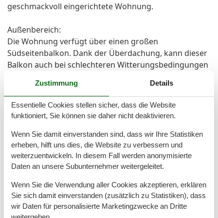
geschmackvoll eingerichtete Wohnung.
Außenbereich:
Die Wohnung verfügt über einen großen
Südseitenbalkon. Dank der Überdachung, kann dieser
Balkon auch bei schlechteren Witterungsbedingungen
genutzt werden. Hier können Sie den Tag bei einem
Zustimmung
Details
Glas Rotwein mit einem Gespräch oder einem schönen
Buch ausklingen lassen.
Essentielle Cookies stellen sicher, dass die Website
funktioniert, Sie können sie daher nicht deaktivieren.
Besonderes:
In der Wohnung können Sie kostenfrei das W-LAN
Wenn Sie damit einverstanden sind, dass wir Ihre Statistiken
erheben, hilft uns dies, die Website zu verbessern und
nutzen!
weiterzuentwickeln. In diesem Fall werden anonymisierte
Ihr Auto hat seinen Platz in einer sicheren Garage.
Daten an unsere Subunternehmer weitergeleitet.
Bitte achten Sie darauf, dass Ihr Auto nicht höher als
1,80 m ist, damit bei Ihrem Aufenthalt keine
Wenn Sie die Verwendung aller Cookies akzeptieren, erklären
Unannehmlichkeiten entstehen.
Sie sich damit einverstanden (zusätzlich zu Statistiken), dass
Ihre Fahrräder können Sie im Abstellraum in der
wir Daten für personalisierte Marketingzwecke an Dritte
Tiefgarage sicher unterstellen.
weitergeben.