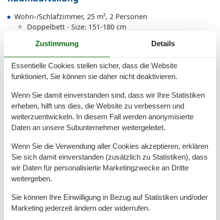
Wohn-/Schlafzimmer, 25 m², 2 Personen
Doppelbett - Size: 151-180 cm
Zustimmung
Details
Gesamte Ausstattung
Essentielle Cookies stellen sicher, dass die Website
funktioniert, Sie können sie daher nicht deaktivieren.
Allg. Ausstattung
Wenn Sie damit einverstanden sind, dass wir Ihre Statistiken
Nichtraucher
erheben, hilft uns dies, die Website zu verbessern und
WLAN
weiterzuentwickeln. In diesem Fall werden anonymisierte
Allgemein
Daten an unsere Subunternehmer weitergeleitet.
Allergiker freundlich
Wenn Sie die Verwendung aller Cookies akzeptieren, erklären
Haustiere/Hund verboten
Sie sich damit einverstanden (zusätzlich zu Statistiken), dass
Heizung
wir Daten für personalisierte Marketingzwecke an Dritte
Verdunkelungsmöglichkeiten
weitergeben.
Außenanlage
Sie können Ihre Einwilligung in Bezug auf Statistiken und/oder
Balkon / Loggia
Marketing jederzeit ändern oder widerrufen.
Balkonmöbel