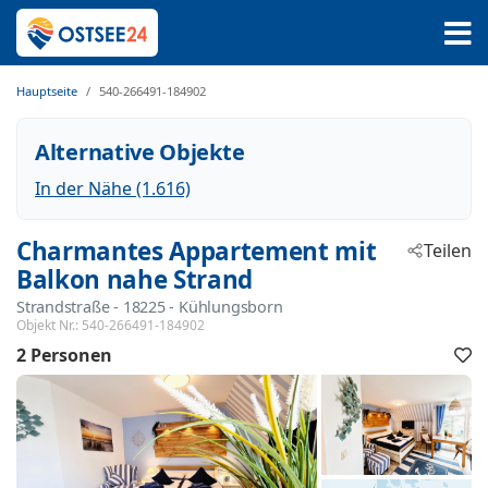
Hauptseite
540-266491-184902
Alternative Objekte
In der Nähe (1.616)
Charmantes Appartement mit
Teilen
Balkon nahe Strand
Strandstraße
 - 18225
 - Kühlungsborn
Objekt Nr.:
540-266491-184902
2 Personen
F
h