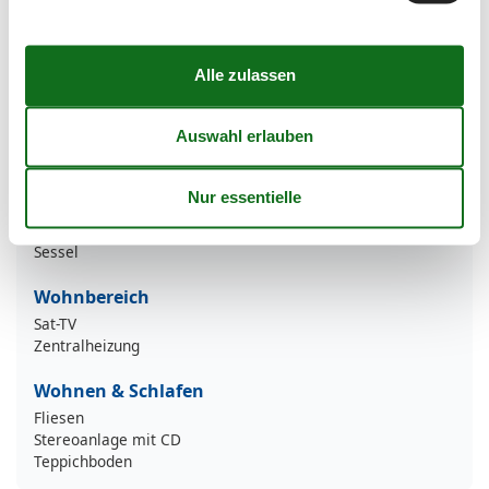
Urlaubsthemen
Strand-Urlaub
Wohn-/Schlafbereich
Dusche
Flachbild-TV>100 cm
Haartrockner
Kleiderschrank
Kommode
Laminieren
SAT-Flat-TV
Sessel
Wohnbereich
Sat-TV
Zentralheizung
Wohnen & Schlafen
Fliesen
Stereoanlage mit CD
Teppichboden