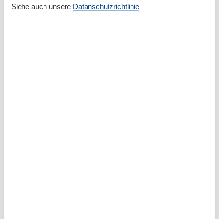
Kostenfreies Parken
Siehe auch unsere
Datanschutzrichtlinie
PKW-Parkplatz
Badezimmer
Dusche/WC
Badezimmerausstattung
Bad/WC
Basic
Größe
35 m²
Küchen
1
Wohnzimmer/Schlafzimmer
1
Entfernung
Apotheke
500 m
Bahnhof/Bushaltestelle
200 m
Einkaufsmöglichkeit
100 m
Hundestrand
1,5 km
Kino
3 km
Restaurant
50 m
Strand/See
200 m