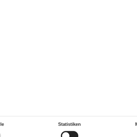
Pkw-Stellplatz sind bereits im Übernachtungspreis
Küche
Backofen
Geschirrspülmaschine
Kaffeemaschine
Kühlschrank
Mikrowelle
le
Statistiken
Toaster
Wasserkocher