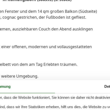
ielen Fenster und dem 14 qm großen Balkon (Südseite)
ognac gestrichen, der Fußboden ist gefliest.
emen, ausziehbaren Couch den Abend ausklingen
 einer offenen, modernen und vollausgestatteten
elbett von dem am Tag Erlebten träumen.
die weitere Umgebung.
mmung
Det
r, dass die Website funktioniert, Sie können sie daher nicht deaktivie
er Wohnung steht Ihnen kostenlos ein W-Lan-Anschluss
d, dass wir Ihre Statistiken erheben, hilft uns dies, die Website zu 