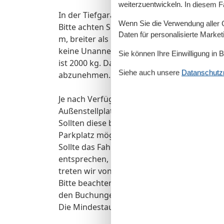
weiterzuentwickeln. In diesem F
In der Tiefgarage steht Ihnen der Stellplatz
Wenn Sie die Verwendung aller Co
Bitte achten Sie darauf, dass Ihr Auto nicht 
Daten für personalisierte Marke
m, breiter als 1,90 m und die Höhe von 1,50
keine Unannehmlichkeiten gibt. Zulässige
Sie können Ihre Einwilligung in 
ist 2000 kg. Dachboxen, Fahrradhalterungen
Siehe auch unsere
Datanschutzri
abzunehmen.
Je nach Verfügbarkeit kann in Ausnahmefälle
Außenstellplatz organisiert werden.
Sollten diese bereits belegt sein, wäre nur
Parkplatz möglich.
Sollte das Fahrzeug bei der Anreise den Ma
entsprechen,
treten wir von der Zusage des Außenstellpl
Bitte beachten Sie, dass es in der Hauptsai
den Buchungen einen Mindestzeitraum von 7
Die Mindestaufenthaltsdauer über den Jahr