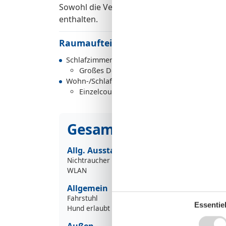
Sowohl die Verbrauchskosten als auch der 
enthalten.
Raumaufteilung
Schlafzimmer
Großes Doppelbett - Size: 181-210 cm
Wohn-/Schlafzimmer
Einzelcouch - variable size
Gesamte Ausstattung
Allg. Ausstattung
Nichtraucher
WLAN
Allgemein
Fahrstuhl
Essentiel
Hund erlaubt
Außen