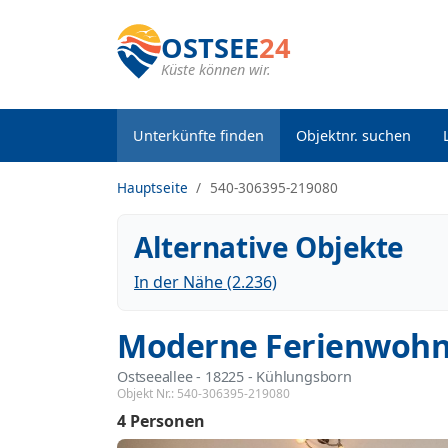
OSTSEE
24
Küste können wir.
Unterkünfte finden
Objektnr. suchen
Hauptseite
540-306395-219080
Alternative Objekte
In der Nähe (2.236)
Moderne Ferienwohn
Ostseeallee
 - 18225
 - Kühlungsborn
Objekt Nr.:
540-306395-219080
4 Personen