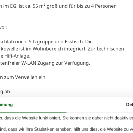
 im EG, ist ca. 55 m² groß und für bis zu 4 Personen
or.
chlafcouch, Sitzgruppe und Esstisch. Die
kowelle ist im Wohnbereich integriert. Zur technischen
e Hifi-Anlage.
stenfreier W-LAN Zugang zur Verfügung.
n zum Verweilen ein.
g ab.
mmung
Det
sgestattet. Haustiere dürfen nicht mitgebracht werden.
r, dass die Website funktioniert, Sie können sie daher nicht deaktivie
Waschmaschine u. Trockner.
d, dass wir Ihre Statistiken erheben, hilft uns dies, die Website zu 