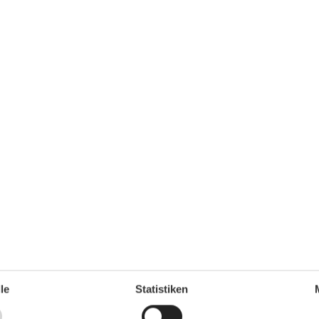
Küche
Backofen
Geschirrspülmaschine
Herd (4 Kochfelder)
Kaffeemaschine
Kühlschrank
Kühlschrank mit Gefrierfach
Mikrowelle
Toaster
Wasserkocher
Service
Bettwäsche kostenpflichtig anmietbar
Sonstiges
Offene Wohnküche
Wohn-/Schlafbereich
Radio
Schlafsofa
55 m²
1
Wohnen & Schlafen
le
Statistiken
CD-Player
Fernseher