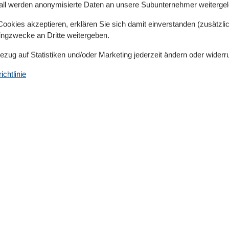
llt werden.
all werden anonymisierte Daten an unsere Subunternehmer weitergele
okies akzeptieren, erklären Sie sich damit einverstanden (zusätzlich
dem Grundstück.
tingzwecke an Dritte weitergeben.
son erforderlich ist lückenlos zu buchen oder zwischen
, 10 oder 14 Übernachtungen frei zu lassen.
Bezug auf Statistiken und/oder Marketing jederzeit ändern oder widerr
eswechsel liegt bei 4 Übernachtungen.
chtlinie
Pkw-Stellplatz sind bereits im Übernachtungspreis