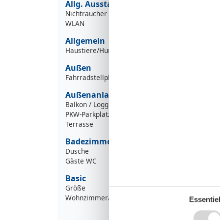
Allg. Ausstattung
Nichtraucher
WLAN
Allgemein
Haustiere/Hund verboten
Außen
Fahrradstellplatz
Außenanlage
Balkon / Loggia
PKW-Parkplatz
Terrasse
Badezimmer
Dusche
Gäste WC
Basic
Größe
Wohnzimmer/Schlafzimmer
Essentiel