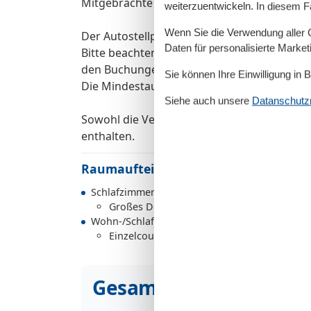
Mitgebrachte Fahrräder können untergeste
weiterzuentwickeln. In diesem F
Wenn Sie die Verwendung aller Co
Der Autostellplatz Nr.10 befindet sich auf 
Daten für personalisierte Marke
Bitte beachten Sie, dass es in der Hauptsai
den Buchungen einen Mindestzeitraum von 7
Sie können Ihre Einwilligung in 
Die Mindestaufenthaltsdauer über den Jahr
Siehe auch unsere
Datanschutzri
Sowohl die Verbrauchskosten als auch der 
enthalten.
Raumaufteilung
Schlafzimmer
Großes Doppelbett - Size: 181-210 cm
Wohn-/Schlafzimmer
Einzelcouch - variable size
Gesamte Ausstattung