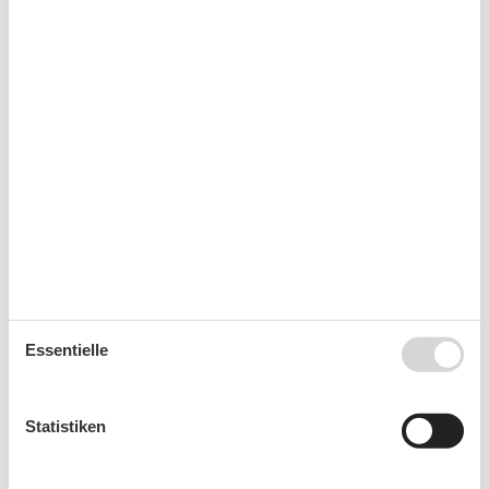
Backofen
Kaffeemaschine
Kühlschrank
Toaster
Wasserkocher
Sonstiges
Offene Wohnküche
Wohn-/Schlafbereich
Radio
Wohnen & Schlafen
Fernseher
Sofa
Essentielle
Kalender
Statistiken
Ankunft