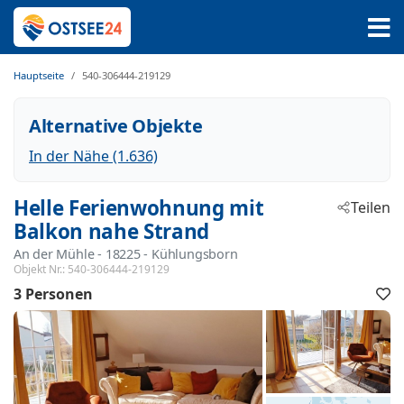
Hauptseite
540-306444-219129
Alternative Objekte
In der Nähe (1.636)
Helle Ferienwohnung mit
Teilen
Balkon nahe Strand
An der Mühle
 - 18225
 - Kühlungsborn
Objekt Nr.:
540-306444-219129
3 Personen
F
h