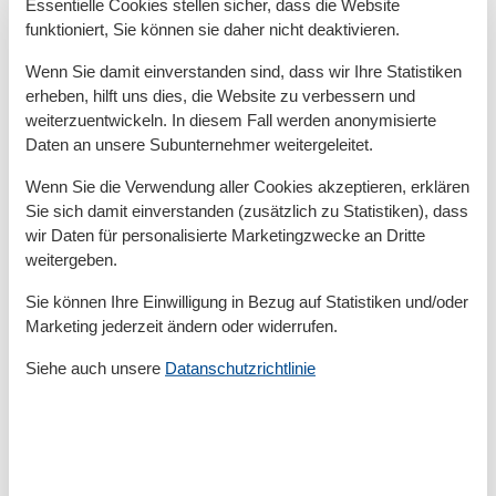
Essentielle Cookies stellen sicher, dass die Website
Raumaufteilung
funktioniert, Sie können sie daher nicht deaktivieren.
Schlafzimmer
Wenn Sie damit einverstanden sind, dass wir Ihre Statistiken
Großes Doppelbett - Size: 181-210 cm
erheben, hilft uns dies, die Website zu verbessern und
Schlafzimmer
weiterzuentwickeln. In diesem Fall werden anonymisierte
Einzelbett - Size: 90-130 cm
Daten an unsere Subunternehmer weitergeleitet.
Wenn Sie die Verwendung aller Cookies akzeptieren, erklären
Sie sich damit einverstanden (zusätzlich zu Statistiken), dass
Gesamte Ausstattung
wir Daten für personalisierte Marketingzwecke an Dritte
weitergeben.
Allg. Ausstattung
Nichtraucher
Sie können Ihre Einwilligung in Bezug auf Statistiken und/oder
Waschmaschine
Marketing jederzeit ändern oder widerrufen.
WLAN
Siehe auch unsere
Datanschutzrichtlinie
Allgemein
Haustiere/Hund verboten
Außen
Balkon / Loggia