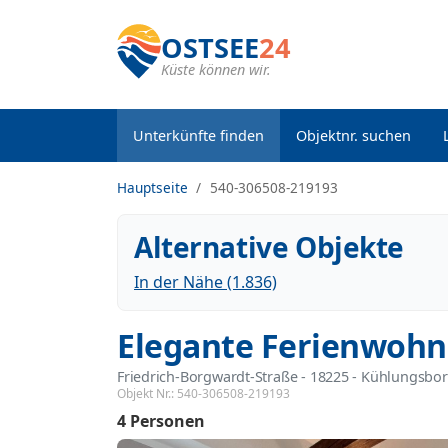
OSTSEE
24
Küste können wir.
Unterkünfte finden
Objektnr. suchen
Hauptseite
540-306508-219193
Alternative Objekte
In der Nähe (1.836)
Elegante Ferienwohn
Friedrich-Borgwardt-Straße
 - 18225
 - Kühlungsbo
Objekt Nr.:
540-306508-219193
4 Personen