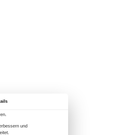
ails
ren.
verbessern und
itet.