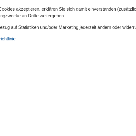
okies akzeptieren, erklären Sie sich damit einverstanden (zusätzlich
tingzwecke an Dritte weitergeben.
Bezug auf Statistiken und/oder Marketing jederzeit ändern oder widerr
chtlinie
Küche
Backofen
Geschirrspülmaschine
Herd (4 Kochfelder)
Kaffeemaschine
Kühlschrank
Kühlschrank mit Gefrierfach
Mikrowelle
Seperate Küche
Toaster
Wasserkocher