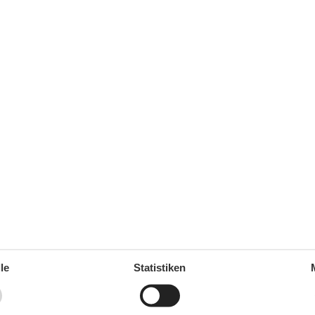
Service
Bettwäsche kostenpflichtig anmietbar
59 m²
Sonstiges
Fahrradabstellraum
Wohn-/Schlafbereich
Schlafsofa
Stereoanlage mit CD
Wohnen & Schlafen
Fernseher
le
Statistiken