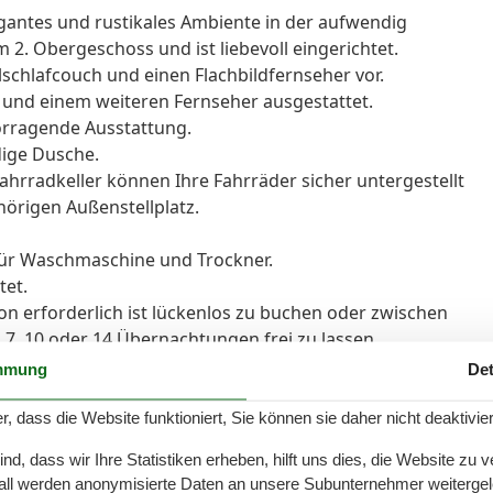
gantes und rustikales Ambiente in der aufwendig
im 2. Obergeschoss und ist liebevoll eingerichtet.
schlafcouch und einen Flachbildfernseher vor.
 und einem weiteren Fernseher ausgestattet.
vorragende Ausstattung.
ige Dusche.
hrradkeller können Ihre Fahrräder sicher untergestellt
hörigen Außenstellplatz.
ür Waschmaschine und Trockner.
tet.
son erforderlich ist lückenlos zu buchen oder zwischen
, 10 oder 14 Übernachtungen frei zu lassen.
eswechsel liegt bei 4 Übernachtungen.
mmung
Det
Pkw-Stellplatz sind bereits im Übernachtungspreis
r, dass die Website funktioniert, Sie können sie daher nicht deaktivie
d, dass wir Ihre Statistiken erheben, hilft uns dies, die Website zu 
all werden anonymisierte Daten an unsere Subunternehmer weitergele