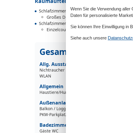
Raumaufteilung
Wenn Sie die Verwendung aller Co
Schlafzimmer
Daten für personalisierte Marke
Großes Doppelbett - Size: 181-210 cm
Schlafzimmer
Sie können Ihre Einwilligung in 
Einzelcouch - variable size
Siehe auch unsere
Datanschutzri
Gesamte Ausstattung
Allg. Ausstattung
Nichtraucher
WLAN
Allgemein
Haustiere/Hund verboten
Außenanlage
Balkon / Loggia
PKW-Parkplatz
Badezimmer
Gäste WC