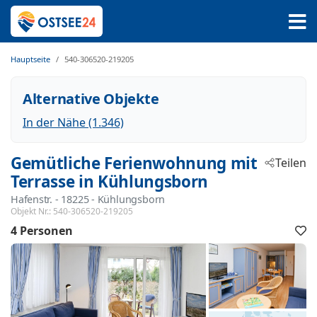
Hauptseite
540-306520-219205
Alternative Objekte
In der Nähe (1.346)
Gemütliche Ferienwohnung mit
Teilen
Terrasse in Kühlungsborn
Hafenstr.
 - 18225
 - Kühlungsborn
Objekt Nr.:
540-306520-219205
4 Personen
F
h