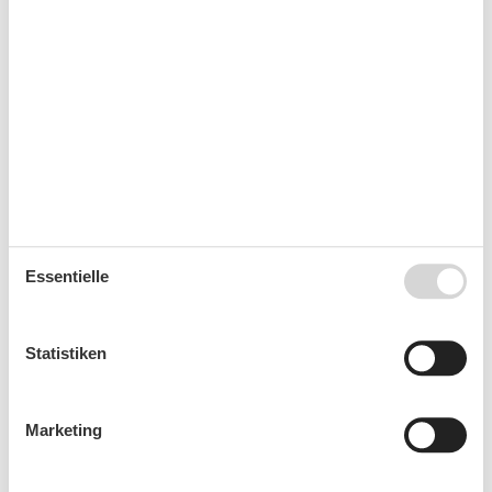
Wohnen & Schlafen
Fernseher
Kalender
Ankunft
Essentielle
August 2026
Mo
Di
Mi
Do
Fr
Sa
So
Statistiken
31
1
2
32
3
4
5
6
7
8
9
Marketing
33
10
11
12
13
14
15
16
34
17
18
19
20
21
22
23