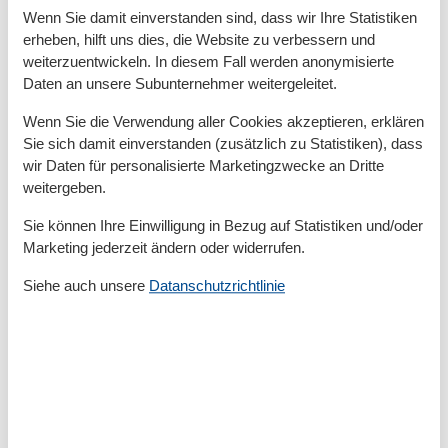
Allg. Ausstattung
Wenn Sie damit einverstanden sind, dass wir Ihre Statistiken
Nichtraucher
erheben, hilft uns dies, die Website zu verbessern und
WLAN
weiterzuentwickeln. In diesem Fall werden anonymisierte
Daten an unsere Subunternehmer weitergeleitet.
Allgemein
Haustiere/Hund verboten
Wenn Sie die Verwendung aller Cookies akzeptieren, erklären
Sie sich damit einverstanden (zusätzlich zu Statistiken), dass
Außen
wir Daten für personalisierte Marketingzwecke an Dritte
Fahrradstellplatz
weitergeben.
Außenanlage
Sie können Ihre Einwilligung in Bezug auf Statistiken und/oder
PKW-Parkplatz
Marketing jederzeit ändern oder widerrufen.
Terrasse
Siehe auch unsere
Datanschutzrichtlinie
Badezimmer
Dusche
Gäste WC
Basic
Größe
45 m²
Wohnzimmer/Schlafzimmer
1