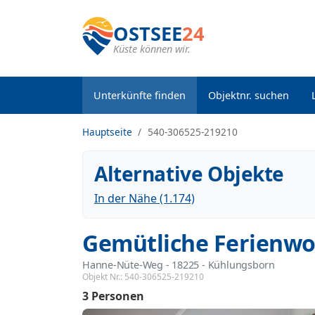
OSTSEE
24
Küste können wir.
Unterkünfte finden
Objektnr. suchen
Hauptseite
540-306525-219210
Alternative Objekte
In der Nähe (1.174)
Gemütliche Ferienwo
Hanne-Nüte-Weg
 - 18225
 - Kühlungsborn
Objekt Nr.:
540-306525-219210
3 Personen