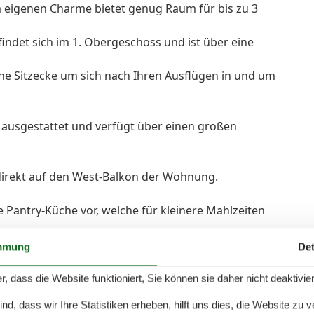
 eigenen Charme bietet genug Raum für bis zu 3
findet sich im 1. Obergeschoss und ist über eine
he Sitzecke um sich nach Ihren Ausflügen in und um
 ausgestattet und verfügt über einen großen
direkt auf den West-Balkon der Wohnung.
e Pantry-Küche vor, welche für kleinere Mahlzeiten
mmung
Det
ner Mini-Hifi Anlage auch ein Flachbildfernsehr.
 mitbringen von Haustieren ist gegen Gebühr in der Zeit
r, dass die Website funktioniert, Sie können sie daher nicht deaktivie
d, dass wir Ihre Statistiken erheben, hilft uns dies, die Website zu 
son erforderlich ist lückenlos zu buchen oder zwischen