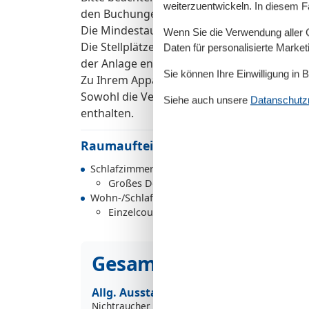
weiterzuentwickeln. In diesem F
den Buchungen einen Mindestzeitraum von 7
Die Mindestaufenthaltsdauer über den Jahr
Wenn Sie die Verwendung aller Co
Die Stellplätze des Hauses befinden sich hi
Daten für personalisierte Marke
der Anlage entlang.
Sie können Ihre Einwilligung in 
Zu Ihrem Appartement gehört der Stellplatz 
Sowohl die Verbrauchskosten als auch der 
Siehe auch unsere
Datanschutzri
enthalten.
Raumaufteilung
Schlafzimmer
Großes Doppelbett - Size: 181-210 cm
Wohn-/Schlafzimmer
Einzelcouch - variable size
Gesamte Ausstattung
Allg. Ausstattung
Nichtraucher