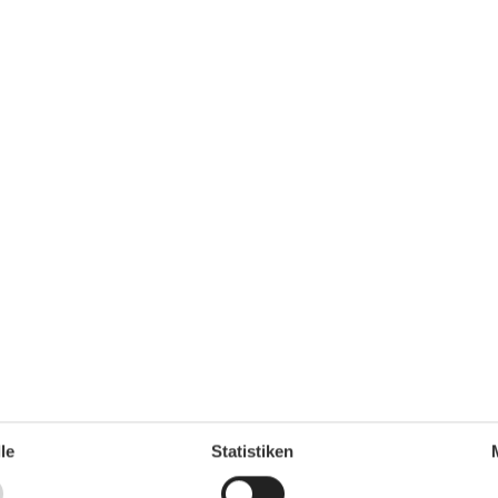
Kühlschrank
Mikrowelle
Toaster
Wasserkocher
Küchenausstattung
Herd (4 Kochfelder)
Kühlschrank mit Gefrierfach
Service
Bettwäsche kostenpflichtig anmietbar
Sonstiges
Offene Wohnküche
Wohnen & Schlafen
35 m²
Fernseher
1
Schlafsofa
Stereoanlage mit CD
le
Statistiken