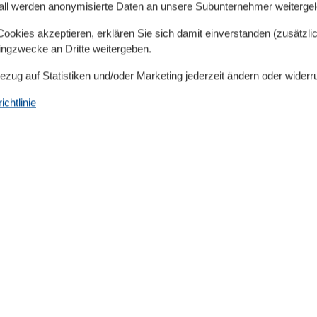
all werden anonymisierte Daten an unsere Subunternehmer weitergele
, 10 oder 14 Übernachtungen frei zu lassen.
eswechsel liegt bei 5 Übernachtungen.
okies akzeptieren, erklären Sie sich damit einverstanden (zusätzlich
nter der gesamten Anlage. Bitte fahren Sie komplett an
tingzwecke an Dritte weitergeben.
Bezug auf Statistiken und/oder Marketing jederzeit ändern oder widerr
Nr. 16.
Pkw-Stellplatz sind bereits im Übernachtungspreis
chtlinie
Küche
Kaffeemaschine