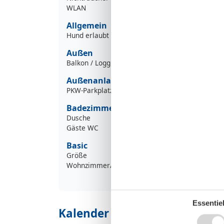
WLAN
Allgemein
Hund erlaubt
Außen
Balkon / Loggia
Außenanlage
PKW-Parkplatz
Badezimmer
Dusche
Gäste WC
Basic
Größe
Wohnzimmer/Schlafzimmer
Essentiel
Kalender