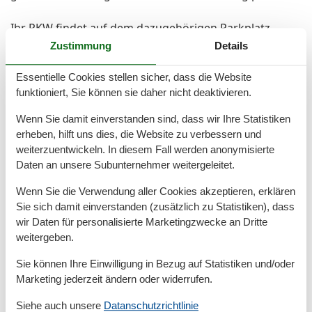
Ihr PKW findet auf dem dazugehörigen Parkplatz
hinter dem Haus seinen eigenen Platz (bis Höhe
Zustimmung
Details
1,98m).
Zudem gibt es für Ihre Fahrräder eine sichere
Essentielle Cookies stellen sicher, dass die Website
funktioniert, Sie können sie daher nicht deaktivieren.
Abstellmöglichkeit in einem eigenen, zur Wohnung
gehörenden Fahrradkeller. Dort steht Ihnen auch ein
Wenn Sie damit einverstanden sind, dass wir Ihre Statistiken
Bollerwagen kostenfrei zur Verfügung.
erheben, hilft uns dies, die Website zu verbessern und
weiterzuentwickeln. In diesem Fall werden anonymisierte
Besonderes:
Daten an unsere Subunternehmer weitergeleitet.
Eine außergewöhnliche Maisonetten-Wohnung, die
Wenn Sie die Verwendung aller Cookies akzeptieren, erklären
Ihnen bei jedem Wetter genügend Platz bietet und
Sie sich damit einverstanden (zusätzlich zu Statistiken), dass
ideal gelegen ist.
wir Daten für personalisierte Marketingzwecke an Dritte
Die großen Fenster in den Räumen lassen die Sonne
weitergeben.
großzügig herein.
Sie können Ihre Einwilligung in Bezug auf Statistiken und/oder
Bei einer Belegung von nur 2 Personen und nur einer
Marketing jederzeit ändern oder widerrufen.
Etage erhalten Sie 15 % Rabatt auf den Mietpreis (nicht
Siehe auch unsere
Datanschutzrichtlinie