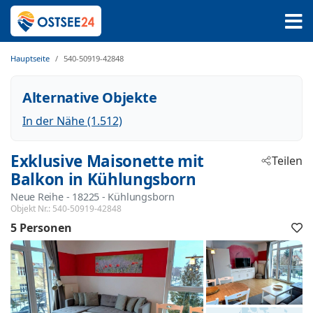
Hauptseite
540-50919-42848
Alternative Objekte
In der Nähe (1.512)
Exklusive Maisonette mit
Teilen
Balkon in Kühlungsborn
Neue Reihe
 - 18225
 - Kühlungsborn
Objekt Nr.:
540-50919-42848
5 Personen
F
h