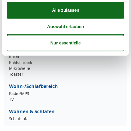
Haustiere
Haustiere nicht erlaubt
Küche
Backofen
Gefrierfach
Geschirrspülmaschine
Kaffeemaschine
Küche
Kühlschrank
Mikrowelle
Toaster
Wohn-/Schlafbereich
Radio/MP3
TV
Wohnen & Schlafen
Schlafsofa