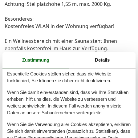
Achtung: Stellplatzhöhe 1,55 m, max. 2000 Kg.
Besonderes:
Kostenfreies WLAN in der Wohnung verfügbar!
Ein Wellnessbereich mit einer Sauna steht Ihnen
ebenfalls kostenfrei im Haus zur Verfügung.
Zustimmung
Details
Bei Bedarf können Sie die Waschmaschine und den
Wäschetrockner im Haus gegen Gebühr nutzen.
Essentielle Cookies stellen sicher, dass die Website
funktioniert, Sie können sie daher nicht deaktivieren.
Ihre mitgebrachten Fahrräder können Sie gerne im
Fahrradabstellraum unterbringen (keine E-Bikes
Wenn Sie damit einverstanden sind, dass wir Ihre Statistiken
erheben, hilft uns dies, die Website zu verbessern und
gestattet).
weiterzuentwickeln. In diesem Fall werden anonymisierte
Daten an unsere Subunternehmer weitergeleitet.
Allgemeine Informationen:
Anreise ab 16:00 Uhr
Wenn Sie die Verwendung aller Cookies akzeptieren, erklären
Abreise bis 10:00 Uhr
Sie sich damit einverstanden (zusätzlich zu Statistiken), dass
Wir bitten um Verständnis, dass in dieser Wohnung
wir Daten für personalisierte Marketingzwecke an Dritte