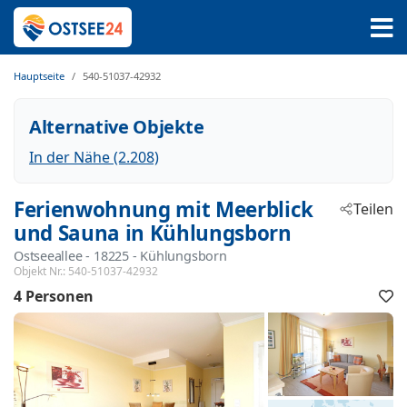
Hauptseite
540-51037-42932
Alternative Objekte
In der Nähe (2.208)
Ferienwohnung mit Meerblick
Teilen
und Sauna in Kühlungsborn
Ostseeallee
 - 18225
 - Kühlungsborn
Objekt Nr.:
540-51037-42932
4 Personen
F
h