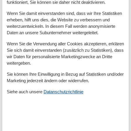
funktioniert, Sie können sie daher nicht deaktivieren.
An Ihre Wohnung grenzt eine windgeschützte und
nach Süden ausgerichtete Terrasse, die Sie direkt von
Wenn Sie damit einverstanden sind, dass wir Ihre Statistiken
Ihrem Wohnzimmer aus betreten können. Hier können
erheben, hilft uns dies, die Website zu verbessern und
Sie in vollen Zügen die Sonne genießen und auf
weiterzuentwickeln. In diesem Fall werden anonymisierte
Daten an unsere Subunternehmer weitergeleitet.
bequemen Gartenmöbeln einen ereignisreichen Tag
gemeinsam ausklingen lassen.
Wenn Sie die Verwendung aller Cookies akzeptieren, erklären
Das Grillen ist nur mit einem Elektro-Grill gestattet.
Sie sich damit einverstanden (zusätzlich zu Statistiken), dass
wir Daten für personalisierte Marketingzwecke an Dritte
Ein PKW-Stellplatz steht Ihnen kostenfrei zur
weitergeben.
Verfügung.
Sie können Ihre Einwilligung in Bezug auf Statistiken und/oder
Marketing jederzeit ändern oder widerrufen.
Besonderes:
Nach turbulenten und aufregenden Stunden können
Siehe auch unsere
Datanschutzrichtlinie
Sie die Wellness- und Freizeitoase "Kübomare" in
unmittelbarer Nähe aufsuchen. Gegen eine Gebühr
haben Sie die Möglichkeit, den Schwimm- und
Saunabereich zu nutzen.