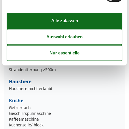
Terrasse/Veranda
Badezimmer
Dusche
Basic
Größe
39 m²
Küchen
1
Wohnzimmer
1
Entfernung
Strandentfernung >500m
Haustiere
Haustiere nicht erlaubt
Küche
Gefrierfach
Geschirrspülmaschine
Kaffeemaschine
Küchenzeile/-block