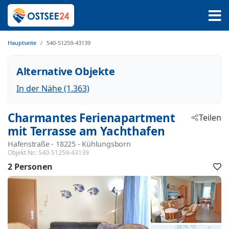
Hauptseite
540-51259-43139
Alternative Objekte
In der Nähe (1.363)
Charmantes Ferienapartment
Teilen
mit Terrasse am Yachthafen
Hafenstraße
 - 18225
 - Kühlungsborn
Objekt Nr.:
540-51259-43139
2 Personen
F
h