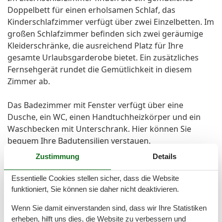
Doppelbett für einen erholsamen Schlaf, das
Kinderschlafzimmer verfügt über zwei Einzelbetten. Im
großen Schlafzimmer befinden sich zwei geräumige
Kleiderschränke, die ausreichend Platz für Ihre
gesamte Urlaubsgarderobe bietet. Ein zusätzliches
Fernsehgerät rundet die Gemütlichkeit in diesem
Zimmer ab.
Das Badezimmer mit Fenster verfügt über eine
Dusche, ein WC, einen Handtuchheizkörper und ein
Waschbecken mit Unterschrank. Hier können Sie
bequem Ihre Badutensilien verstauen.
Zustimmung
Details
Außenbereich:
Ein Hingucker im Außenbereich: die großzügige
Essentielle Cookies stellen sicher, dass die Website
Südterrasse. Hübsche Terrassenmöbel laden zum
funktioniert, Sie können sie daher nicht deaktivieren.
Verweilen ein, und ein Strandkorb sorgt für das
Wenn Sie damit einverstanden sind, dass wir Ihre Statistiken
besondere maritime Ambiente. Auf dieser
erheben, hilft uns dies, die Website zu verbessern und