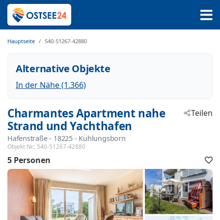
Hauptseite
540-51267-42880
Alternative Objekte
In der Nähe (1.366)
Charmantes Apartment nahe
Teilen
Strand und Yachthafen
Hafenstraße
 - 18225
 - Kühlungsborn
Objekt Nr.:
540-51267-42880
5 Personen
F
h