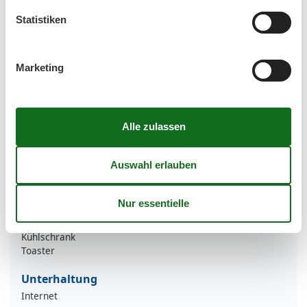
Wohnzimmer/Schlafzimmer
1
Statistiken
Entfernung
Strandentfernung >500m
Marketing
Haustiere
Haustiere nicht erlaubt
Küche
Geschirrspülmaschine
Mikrowelle
Küchenausstattung
Backofen
Kaffeemaschine
Küchenzeile/-block
Kühlschrank
Toaster
Unterhaltung
Internet