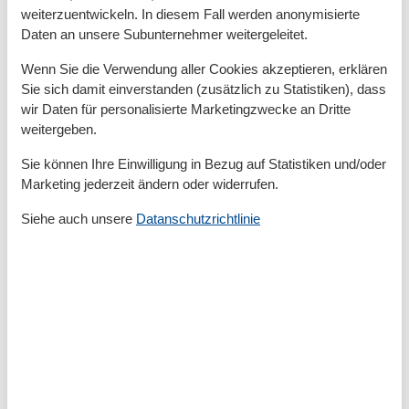
Wohlfühloase können Sie Sonne pur genießen und die
weiterzuentwickeln. In diesem Fall werden anonymisierte
Seele baumeln lassen.
Daten an unsere Subunternehmer weitergeleitet.
Das Grillen ist nur mit einem Elektrogrill gestattet.
Wenn Sie die Verwendung aller Cookies akzeptieren, erklären
Sie sich damit einverstanden (zusätzlich zu Statistiken), dass
wir Daten für personalisierte Marketingzwecke an Dritte
Für Ihren PKW steht Ihnen ein kostenfreier Parkplatz
weitergeben.
zur Verfügung.
Sie können Ihre Einwilligung in Bezug auf Statistiken und/oder
Besonderes:
Marketing jederzeit ändern oder widerrufen.
Die Wellness- und Freizeitoase "Kübomare" ist in
Siehe auch unsere
Datanschutzrichtlinie
unmittelbarer Nähe. Hier können Sie gegen eine
Gebühr den Schwimm- und Saunabereich nutzen.
Zur gemeinschaftlichen Nutzung stehen Ihnen im
Keller des Haus 7 2 Waschmaschinen und Trockner als
Münzgeräte zur Verfügung.
BITTE FRAGEN SIE IN DER WINTERSAISON NACH
ANGEBOTEN!!!