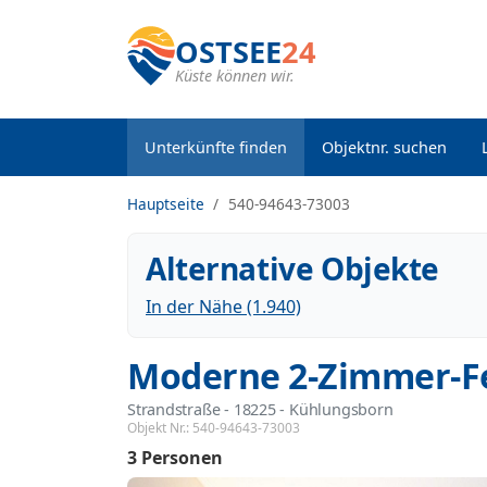
OSTSEE
24
Küste können wir.
Unterkünfte finden
Objektnr. suchen
Hauptseite
540-94643-73003
Alternative Objekte
In der Nähe (1.940)
Moderne 2-Zimmer-F
Strandstraße
 - 18225
 - Kühlungsborn
Objekt Nr.:
540-94643-73003
3 Personen