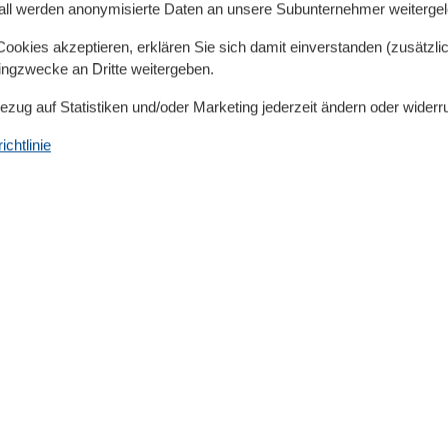
all werden anonymisierte Daten an unsere Subunternehmer weitergele
age des Hauses, die über eine Außentreppe zu erreichen
okies akzeptieren, erklären Sie sich damit einverstanden (zusätzlich
tingzwecke an Dritte weitergeben.
Bezug auf Statistiken und/oder Marketing jederzeit ändern oder widerr
ereich mit integrierter Küchenzeile, ein Schlafzimmer,
kone die zur Südseite gelegen sind.
chtlinie
able Sessel und ein bequemes Schlafsofa (145 x 200
t ist. Für gute Unterhaltung sorgen eine Auswahl an
sowie ein Flachbild-Fernseher. Eine große Essecke
men zu sitzen. Zudem haben Sie, vom Wohnbereich aus,
en.
ung ist ausgestattet mit einem Kühlschrank mit
-Platten-Cerankochfeld, einer Mikrowelle mit
Kaffeemaschine, einem Toaster und einem Wasserkocher.
Schlafzimmer. Hier stehen Ihnen ein Kleiderschrank und
ung. Einen zweiten Fernseher finden Sie hier ebenfalls.