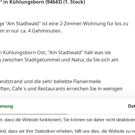
 in Kühlungsborn (94643) (1. Stock)
age "Am Stadtwald" ist eine 2-Zimmer-Wohnung für bis zu
m in nur ca. 4 Gehminuten.
n Kühlungsborn Ost, "Am Stadtwald" hält was sie
ng zwischen Stadtgetummel und Natur, da Sie sich am
ndstrand und die sehr beliebte Flaniermeile
ften, Cafe´s und Restaurants erreichen Sie in wenigen
ngt Sie der wunderschöne Stadtwald, der zu
mmung
Det
s schnell erreicht. Eine Fahrt können wir Ihnen
r, dass die Website funktioniert, Sie können sie daher nicht deaktivie
d, dass wir Ihre Statistiken erheben, hilft uns dies, die Website zu 