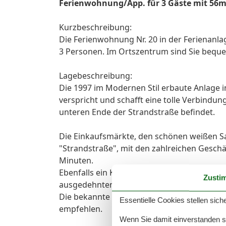
Ferienwohnung/App. für 3 Gäste mit 56m²
Kurzbeschreibung:
Die Ferienwohnung Nr. 20 in der Ferienanl
3 Personen. Im Ortszentrum sind Sie beque
Lagebeschreibung:
Die 1997 im Modernen Stil erbaute Anlage i
verspricht und schafft eine tolle Verbindu
unteren Ende der Strandstraße befindet.
Die Einkaufsmärkte, den schönen weißen Sa
"Strandstraße", mit den zahlreichen Geschä
Minuten.
Ebenfalls ein Katzensprung entfernt empfä
Zusti
ausgedehnten Spaziergängen einlädt.
Die bekannte Bäderbahn "Molli" ist ebenfall
Essentielle Cookies stellen siche
empfehlen.
Wenn Sie damit einverstanden sin