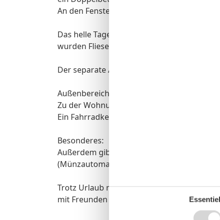
An den Fenstern der Ferienwohnung diene
Das helle Tageslichtbad mit Duschbad und
wurden Fliesen verlegt.
Der separate Abstellraum bietet zusätzlich
Außenbereich:
Zu der Wohnung gehört ein Stellplatz in de
Ein Fahrradkeller befindet sich im Haus.
Besonderes:
Außerdem gibt es Waschmaschinen und Trock
(Münzautomaten) nutzbar.
Trotz Urlaub möchten Sie erreichbar bleibe
mit Freunden teilen?! Sie können unseren
Essentiel