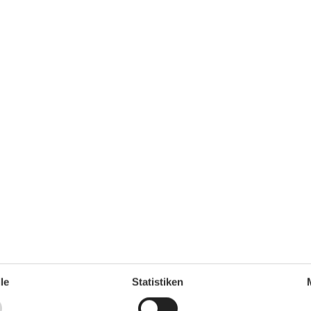
n Vorhänge zur Verdunkelung.
 WC ist sehr geräumig. In der gesamten Wohnung
en Stauraum.
r Tiefgarage (max. Höhe 1,80 m).
ner. Alles ist gegen einen kleine Gebühr
n? Geschäftlich Online oder Urlaubsfotos und Eindrücke
 kostenfreien WLAN-Zugang uneingeschränkt nutzen.
le
Statistiken