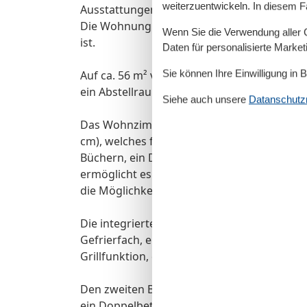
weiterzuentwickeln. In diesem F
Ausstattungen:
Die Wohnung befindet sich in der ersten Et
Wenn Sie die Verwendung aller Co
ist.
Daten für personalisierte Marke
Sie können Ihre Einwilligung in 
Auf ca. 56 m² verteilen sich dann ein Wohnb
ein Abstellraum, ein Duschbad und zwei Bal
Siehe auch unsere
Datanschutzri
Das Wohnzimmer bietet Ihnen zwei komfort
cm), welches für eine dritte Person geeigne
Büchern, ein DVD-Player, eine Stereoanlage 
ermöglicht es Ihnen hier gemütlich zusam
die Möglichkeit den ersten Balkon zu betret
Die integrierte Küchenzeile der Ferienwohn
Gefrierfach, einem Geschirrspüler, einem 2
Grillfunktion, einem Minibackofen, einer 
Den zweiten Balkon erreichen Sie über das 
ein Doppelbett (2 x 90 x 200 cm) zur Verfüg