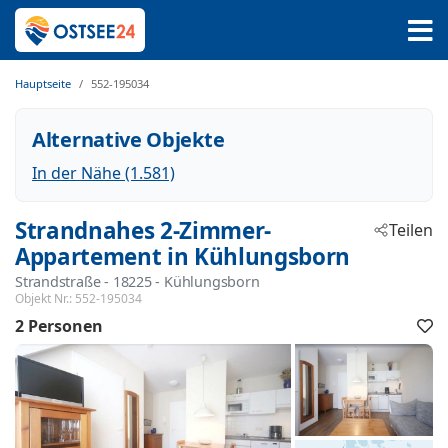
Hauptseite
552-195034
Alternative Objekte
In der Nähe (1.581)
Strandnahes 2-Zimmer-
Teilen
Appartement in Kühlungsborn
Strandstraße
 - 18225
 - Kühlungsborn
Objekt Nr.:
552-195034
2 Personen
F
h