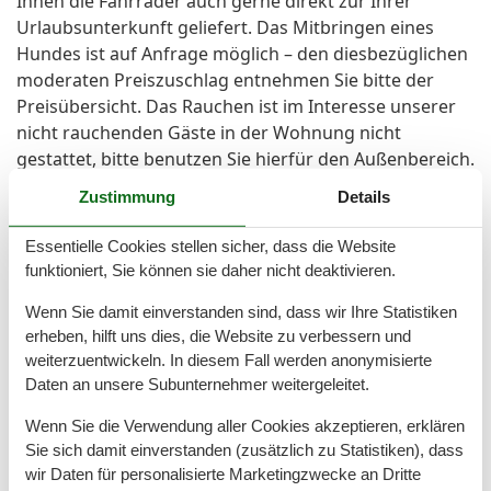
Ihnen die Fahrräder auch gerne direkt zur Ihrer
Urlaubsunterkunft geliefert. Das Mitbringen eines
Hundes ist auf Anfrage möglich – den diesbezüglichen
moderaten Preiszuschlag entnehmen Sie bitte der
Preisübersicht. Das Rauchen ist im Interesse unserer
nicht rauchenden Gäste in der Wohnung nicht
gestattet, bitte benutzen Sie hierfür den Außenbereich.
Vielen Dank für Ihr Verständnis! Ein Wäschepaket
Zustimmung
Details
(komplette Bettwäsche – die Betten werden bereits
bezogen, ein großes Duschtuch, zwei Handtücher, ein
Essentielle Cookies stellen sicher, dass die Website
Duschvorleger und ein Geschirrtuch) kann
funktioniert, Sie können sie daher nicht deaktivieren.
kostenpflichtig als Erstausstattung dazu gebucht
Wenn Sie damit einverstanden sind, dass wir Ihre Statistiken
werden. Der Wohnungspreis bezieht sich auf die
erheben, hilft uns dies, die Website zu verbessern und
Nutzung mit maximal 2 Personen. Abweichungen von
weiterzuentwickeln. In diesem Fall werden anonymisierte
den genannten Vorgaben (Mindestübernachtungen /
Daten an unsere Subunternehmer weitergeleitet.
lückenlose Buchung) sind ausschließlich nach
telefonischer Rücksprache mit unseren Mitarbeitern
Wenn Sie die Verwendung aller Cookies akzeptieren, erklären
möglich. Die Ausstattungsbeschreibung beruht auf
Sie sich damit einverstanden (zusätzlich zu Statistiken), dass
Angaben der Eigentümer, Irrtümer und Änderungen
wir Daten für personalisierte Marketingzwecke an Dritte