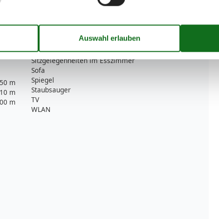
Mülleimer
Rauchmelder
Rollstuhl geeignet
1
Safe
Schlafsofas
1
Schminkspiegel
Sitzgelegenheiten im Esszimmer
Sofa
Spiegel
50 m
Staubsauger
10 m
TV
00 m
WLAN