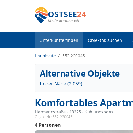
OSTSEE
24
Küste können wir.
Unterkünfte finden
Objektnr. suchen
Hauptseite
552-220045
Alternative Objekte
In der Nähe (2.059)
Komfortables Apartm
Hermannstraße
 - 18225
 - Kühlungsborn
Objekt Nr.:
552-220045
4 Personen