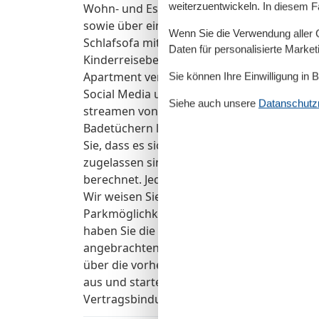
weiterzuentwickeln. In diesem F
Wohn- und Essbereich mit offener Küche. Da
sowie über einen Kleiderschrank und ein TV
Wenn Sie die Verwendung aller Co
Schlafsofa mit einer Liegefläche von 1,29 x
Daten für personalisierte Marke
Kinderreisebett und ein Kinderhochstuhl ber
Apartment verfügt über kostenloses WLAN (
Sie können Ihre Einwilligung in 
Social Media und den Austausch von Bilder
Siehe auch unsere
Datanschutzri
streamen von Filmen ist nicht vorgesehen)
Badetüchern liegt im Apartment bereit und d
Sie, dass es sich bei diesem Apartment um 
zugelassen sind. Ab der 3. Person (ab 3 Jahr
berechnet. Jedes Apartment verfügt über ei
Wir weisen Sie darauf hin, dass es auf dem
Parkmöglichkeit gibt. [nbsp] Laden ohne vo
haben Sie die Möglichkeit zur direkten Bez
angebrachten QR-Code mit Ihrem Smartphone
über die vorherrschenden Preise. Wählen Si
aus und starten und bezahlen Sie direkt un
Vertragsbindungen den Ladevorgang.