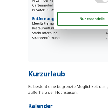
Anzahl der Parkplätze
Gartenmöbel
Privater P-Platz
Entfernung
MeerEntfernung
7
RestaurantEntfernung
2
StadtEntfernung
4
Strandentfernung
7
Kurzurlaub
Es besteht eine begrenzte Möglichkeit das 
außerhalb der Hochsaison.
Kalender