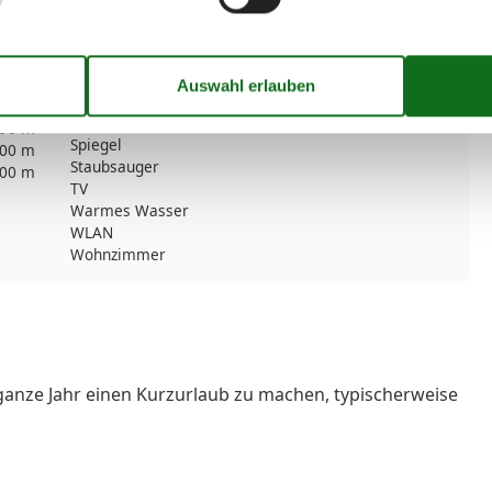
1
Möglichkeit zur Raumverdunkelung
Radio
Rauchmelder
Sessel
Sitzgelegenheiten im Esszimmer
00 m
Sofa
90 m
Spiegel
00 m
Staubsauger
00 m
TV
Warmes Wasser
WLAN
Wohnzimmer
ganze Jahr einen Kurzurlaub zu machen, typischerweise