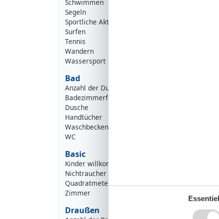
Schwimmen
Segeln
Sportliche Aktivitäten
Surfen
Tennis
Wandern
Wassersport
Bad
Anzahl der Duschen
Badezimmerfenster
Dusche
Handtücher
Waschbecken
WC
Basic
Kinder willkommen
Nichtraucher
Quadratmeter
Zimmer
Essentiel
Draußen