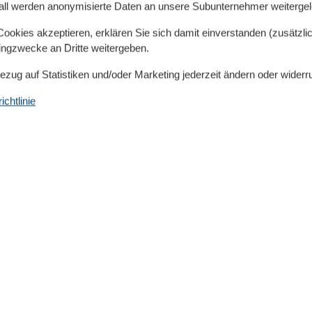
chige Abende bietet. Das Nichtraucherobjekt ist zudem
all werden anonymisierte Daten an unsere Subunternehmer weitergele
mitgebracht werden. Ein kostenloser Privatparkplatz
okies akzeptieren, erklären Sie sich damit einverstanden (zusätzlich
ahrzeug bequem und sicher abstellen können.
tingzwecke an Dritte weitergeben.
Bezug auf Statistiken und/oder Marketing jederzeit ändern oder widerr
chtlinie
Küche
Backofen
Gefrierfach
Kaffeemaschine
Kochutensilien
Küche