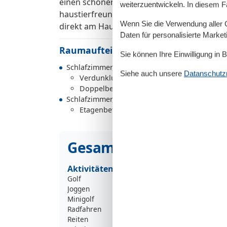
einen schönen Ort für Frühstück oder laus
weiterzuentwickeln. In diesem F
haustierfreundlich, maximal ein Hund darf 
Wenn Sie die Verwendung aller Co
direkt am Haus sorgt dafür, dass Sie Ihr F
Daten für personalisierte Marke
Raumaufteilung
Sie können Ihre Einwilligung in 
Schlafzimmer, 2 Personen
Siehe auch unsere
Datanschutzri
Verdunklungsvorhänge, Kleiderschrank
Doppelbett (Offenes Fußteil)
Schlafzimmer, 2 Personen
Etagenbett
Gesamte Ausstattung
Aktivitäten
Golf
Joggen
Minigolf
Radfahren
Reiten