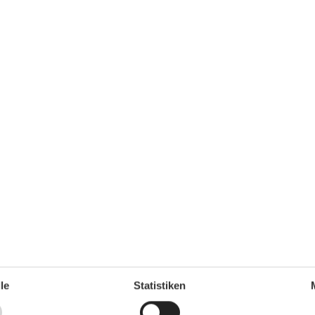
Kühlschrank
Microwelle
Spülmaschine
Teller
Toaster
Wasserkocher
Unterkunft
Anzahl der Fernseher
1
1
Balkon
Betten
4
Bettwäsche
Doppelbetten
1
Erstausstattung
Esstisch
Etagenbett
1
Ganzkörperspiegel
Heizung
Herd
62 m²
Internet
3
Jalousie
le
Statistiken
Kleiderschrank
Mülleimer