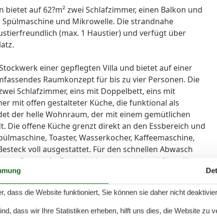
n bietet auf 62?m² zwei Schlafzimmer, einen Balkon und
, Spülmaschine und Mikrowelle. Die strandnahe
stierfreundlich (max. 1 Haustier) und verfügt über
atz.
tockwerk einer gepflegten Villa und bietet auf einer
mfassendes Raumkonzept für bis zu vier Personen. Die
wei Schlafzimmer, eins mit Doppelbett, eins mit
mit offen gestalteter Küche, die funktional als
ldet der helle Wohnraum, der mit einem gemütlichen
t. Die offene Küche grenzt direkt an den Essbereich und
Spülmaschine, Toaster, Wasserkocher, Kaffeemaschine,
Besteck voll ausgestattet. Für den schnellen Abwasch
ung. Der große Esstisch bietet ausreichend Platz für
mmung
Det
nd mit Sichtschutz für alle Fenster ausgestattet und
rderobe. Das Tageslichtbad verfügt über eine Dusche
r, dass die Website funktioniert, Sie können sie daher nicht deaktivie
und Handtücher. Für entspannte Stunden im Freien
rfügung, der mit Gartenmöbeln ausgestattet ist und
d, dass wir Ihre Statistiken erheben, hilft uns dies, die Website zu 