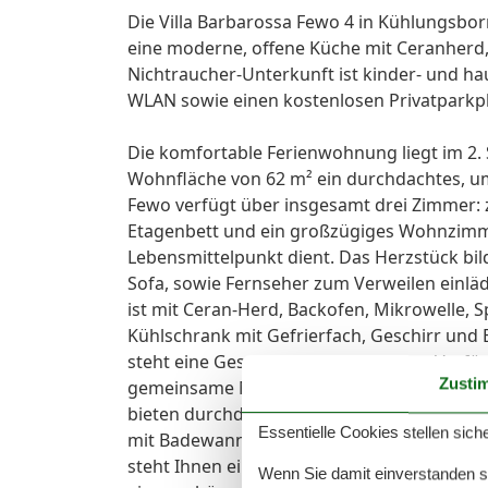
Die Villa Barbarossa Fewo 4 in Kühlungsbor
eine moderne, offene Küche mit Ceranherd
Nichtraucher-Unterkunft ist kinder- und hau
WLAN sowie einen kostenlosen Privatparkpl
Die komfortable Ferienwohnung liegt im 2. S
Wohnfläche von 62 m² ein durchdachtes, u
Fewo verfügt über insgesamt drei Zimmer: z
Etagenbett und ein großzügiges Wohnzimmer 
Lebensmittelpunkt dient. Das Herzstück bi
Sofa, sowie Fernseher zum Verweilen einläd
ist mit Ceran-Herd, Backofen, Mikrowelle, 
Kühlschrank mit Gefrierfach, Geschirr und 
steht eine Geschirrspülmaschine zur Verfüg
Zusti
gemeinsame Mahlzeiten. Die Schlafzimmer si
bieten durchdachten Stauraum inklusive Ga
Essentielle Cookies stellen siche
mit Badewanne, Waschbecken, WC, Spiegel 
steht Ihnen ein überdachter Balkon zur Ve
Wenn Sie damit einverstanden sin