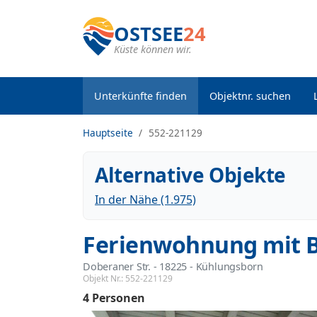
OSTSEE
24
Küste können wir.
Unterkünfte finden
Objektnr. suchen
Hauptseite
552-221129
Alternative Objekte
In der Nähe (1.975)
Ferienwohnung mit B
Doberaner Str.
 - 18225
 - Kühlungsborn
Objekt Nr.:
552-221129
4 Personen