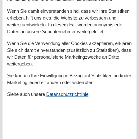
Zimmer
2
Wenn Sie damit einverstanden sind, dass wir Ihre Statistiken
erheben, hilft uns dies, die Website zu verbessern und
Draußen
weiterzuentwickeln. In diesem Fall werden anonymisierte
Anzahl der Parkplätze
1
Daten an unsere Subunternehmer weitergeleitet.
Gartenmöbel
Wenn Sie die Verwendung aller Cookies akzeptieren, erklären
Entfernung
Sie sich damit einverstanden (zusätzlich zu Statistiken), dass
Entfernung Einkauf
500 m
wir Daten für personalisierte Marketingzwecke an Dritte
FlughafenEntfernung
170000 km
weitergeben.
MeerEntfernung
850 m
RestaurantEntfernung
200 m
Sie können Ihre Einwilligung in Bezug auf Statistiken und/oder
Strandentfernung
850 m
Marketing jederzeit ändern oder widerrufen.
Küche
Siehe auch unsere
Datanschutzrichtlinie
Backofen
Gefrierfach
Kaffeemaschine
Kochutensilien
Küche
Kühlschrank
Spülmaschine