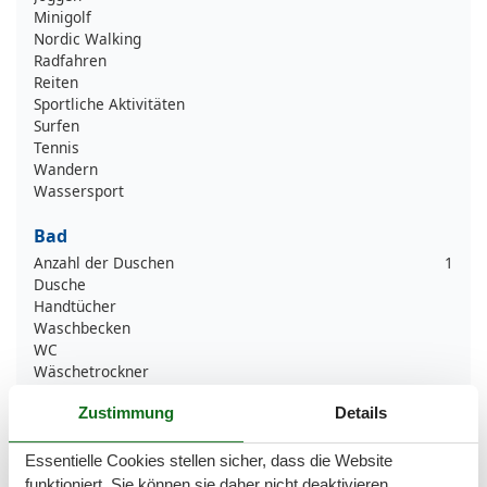
Minigolf
Nordic Walking
Radfahren
Reiten
Sportliche Aktivitäten
Surfen
Tennis
Wandern
Wassersport
Bad
Anzahl der Duschen
1
Dusche
Handtücher
Waschbecken
WC
Wäschetrockner
Zustimmung
Details
Basic
Kinder willkommen
Essentielle Cookies stellen sicher, dass die Website
Nichtraucher
funktioniert, Sie können sie daher nicht deaktivieren.
Quadratmeter
40 m²