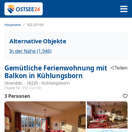
Hauptseite
552-221181
Alternative Objekte
In der Nähe (1.946)
Gemütliche Ferienwohnung mit
Teilen
Balkon in Kühlungsborn
Strandstr.
 - 18225
 - Kühlungsborn
Objekt Nr.:
552-221181
3 Personen
F
h