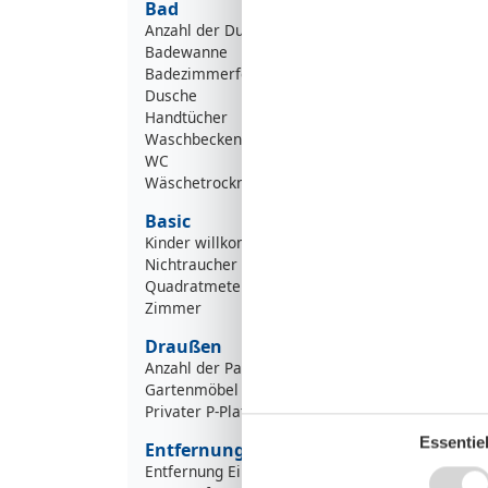
Bad
Anzahl der Duschen
Badewanne
Badezimmerfenster
Dusche
Handtücher
Waschbecken
WC
Wäschetrockner
Basic
Kinder willkommen
Nichtraucher
Quadratmeter
Zimmer
Draußen
Anzahl der Parkplätze
Gartenmöbel
Privater P-Platz
Essentiel
Entfernung
Entfernung Einkauf
5