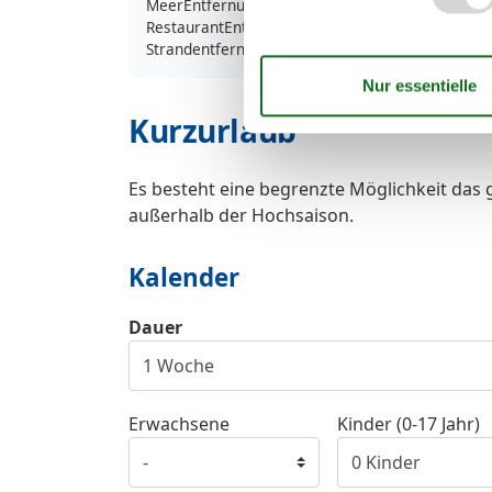
MeerEntfernung
5
RestaurantEntfernung
2
Strandentfernung
5
Kurzurlaub
Es besteht eine begrenzte Möglichkeit das 
außerhalb der Hochsaison.
Kalender
Dauer
Erwachsene
Kinder (0-17 Jahr)