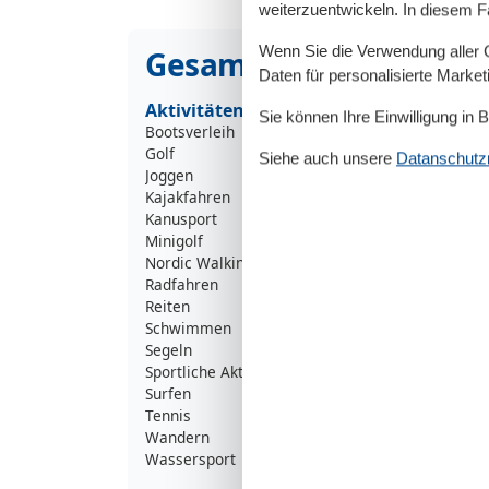
weiterzuentwickeln. In diesem F
Wenn Sie die Verwendung aller Co
Gesamte Ausstattung
Daten für personalisierte Marke
Aktivitäten
Sie können Ihre Einwilligung in 
Bootsverleih
Golf
Siehe auch unsere
Datanschutzri
Joggen
Kajakfahren
Kanusport
Minigolf
Nordic Walking
Radfahren
Reiten
Schwimmen
Segeln
Sportliche Aktivitäten
Surfen
Tennis
Wandern
Wassersport