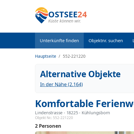
OSTSEE
24
Küste können wir.
Unterkünfte finden
Objektnr. suchen
Hauptseite
552-221220
Alternative Objekte
In der Nähe (2.164)
Komfortable Ferien
Lindenstrasse
 - 18225
 - Kühlungsborn
Objekt Nr.:
552-221220
2 Personen