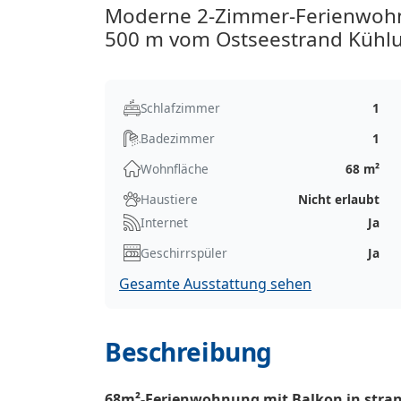
Moderne 2-Zimmer-Ferienwohnu
500 m vom Ostseestrand Kühlu
Schlafzimmer
1
Badezimmer
1
Wohnfläche
68 m²
Haustiere
Nicht erlaubt
Internet
Ja
Geschirrspüler
Ja
Gesamte Ausstattung sehen
Beschreibung
68m²-Ferienwohnung mit Balkon in stran