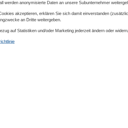
all werden anonymisierte Daten an unsere Subunternehmer weitergele
okies akzeptieren, erklären Sie sich damit einverstanden (zusätzlich
tingzwecke an Dritte weitergeben.
Küche
Bezug auf Statistiken und/oder Marketing jederzeit ändern oder widerr
Gefrierfach
Kaffeemaschine
chtlinie
Kochutensilien
Küche
Kühlschrank
Microwelle
Spülmaschine
Teller
Toaster
Wasserkocher
Unterkunft
Anzahl der Fernseher
1
Aufzug
Balkon
Betten
2
Bettwäsche