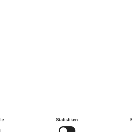
Doppelbetten
1
1
Erstausstattung
Esstisch
Gartenaussicht
Heizung
Herd
Internet
Jalousie
Kleiderschrank
Kultur
Mülleimer
Möglichkeit zur Raumverdunkelung
Radio
68 m²
Rauchmelder
2
Sitzgelegenheiten im Esszimmer
Sofa
Staubsauger
1
TV
Warmes Wasser
Waschmaschine
le
Statistiken
WLAN
Wohnzimmer
00 m