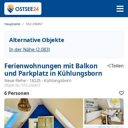
Hauptseite
552-230457
Alternative Objekte
In der Nähe (2.083)
Ferienwohnungen mit Balkon
Teilen
und Parkplatz in Kühlungsborn
Neue Reihe
 - 18225
 - Kühlungsborn
Objekt Nr.:
552-230457
6 Personen
F
h