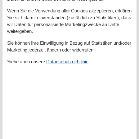
Anzahl der Duschen
2
Dusche
Wenn Sie die Verwendung aller Cookies akzeptieren, erklären
Handtücher
Sie sich damit einverstanden (zusätzlich zu Statistiken), dass
Waschbecken
wir Daten für personalisierte Marketingzwecke an Dritte
WC
weitergeben.
Basic
Sie können Ihre Einwilligung in Bezug auf Statistiken und/oder
Kinder willkommen
Marketing jederzeit ändern oder widerrufen.
Nichtraucher
Quadratmeter
102 m²
Siehe auch unsere
Datanschutzrichtlinie
Zimmer
2
Draußen
Anzahl der Parkplätze
2
Gartenmöbel
Privater P-Platz
Entfernung
MeerEntfernung
1,8 km
StadtEntfernung
1,5 km
Strandentfernung
1,8 km