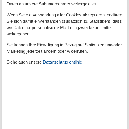
Daten an unsere Subunternehmer weitergeleitet.
Rollladen
Terrassenmöbel
Wenn Sie die Verwendung aller Cookies akzeptieren, erklären
WLAN
Sie sich damit einverstanden (zusätzlich zu Statistiken), dass
Wäschetrockner
wir Daten für personalisierte Marketingzwecke an Dritte
Allgemein
weitergeben.
Bügelbrett
Sie können Ihre Einwilligung in Bezug auf Statistiken und/oder
Bügeleisen
Marketing jederzeit ändern oder widerrufen.
Fußbodenheizung
Haustiere/Hund verboten
Siehe auch unsere
Datanschutzrichtlinie
Staubsauger
Wäscheständer
Außen
Kostenfreies Parken
Außenanlage
Gartenmöbel
Ladestation E-Auto
PKW-Parkplatz
Strandkorb am Objekt