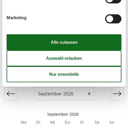
Kinderhochstuhl
Schlafsofa
Stereoanlage mit CD
Marketing
Wohnen & Schlafen
DVD
Etagenbett
Fernseher
LCD-Flachbildschirm
Kalender
Ankunft
September 2026
Mo
Di
Mi
Do
Fr
Sa
So