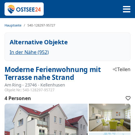
Hauptseite
540-128297-95727
Alternative Objekte
In der Nähe (952)
Moderne Ferienwohnung mit
Teilen
Terrasse nahe Strand
Am Ring
 - 23746
 - Kellenhusen
Objekt Nr.:
540-128297-95727
4 Personen
F
h