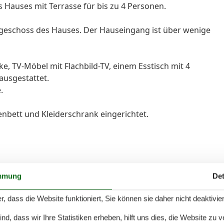
Hauses mit Terrasse für bis zu 4 Personen.
dgeschoss des Hauses. Der Hauseingang ist über wenige
e, TV-Möbel mit Flachbild-TV, einem Esstisch mit 4
ausgestattet.
.
enbett und Kleiderschrank eingerichtet.
nd älterem Mobiliar.
mmung
Det
ntur im Namen und auf Rechnung des Eigentümers
r, dass die Website funktioniert, Sie können sie daher nicht deaktivie
d, dass wir Ihre Statistiken erheben, hilft uns dies, die Website zu 
er die Anmietung der Unterkunft direkt mit dem