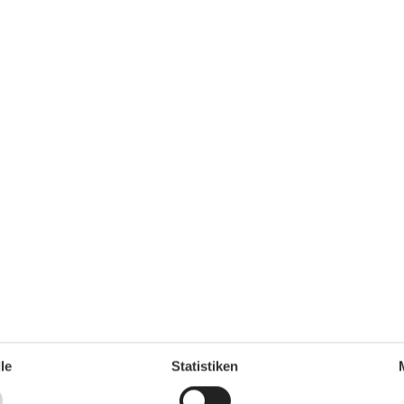
Ruhige Lage
Service
32 m²
Bettwäsche kostenpflichtig anmietbar
1
Wohn-/Schlafbereich
1
Radio
Wohnbereich
Zentralheizung
Wohnen & Schlafen
Etagenbett
Fernseher
Schlafsofa
le
Statistiken