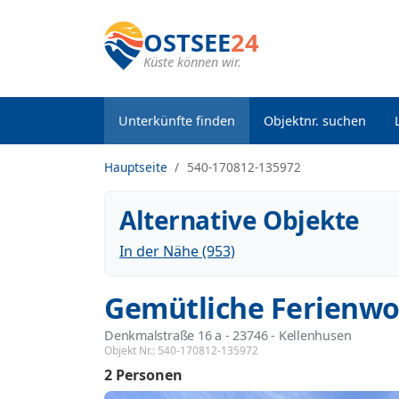
OSTSEE
24
Küste können wir.
Unterkünfte finden
Objektnr. suchen
Hauptseite
540-170812-135972
Alternative Objekte
In der Nähe (953)
Gemütliche Ferienwo
Denkmalstraße 16 a
 - 23746
 - Kellenhusen
Objekt Nr.:
540-170812-135972
2 Personen