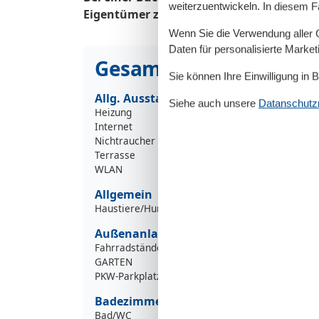
weiterzuentwickeln. In diesem F
Eigentümer zustande. Ihr Vermieter ist: H
Wenn Sie die Verwendung aller Co
Daten für personalisierte Marke
Gesamte Ausstattung
Sie können Ihre Einwilligung in 
Allg. Ausstattung
Siehe auch unsere
Datanschutzri
Heizung
Internet
Nichtraucher
Terrasse
WLAN
Allgemein
Haustiere/Hund verboten
Außenanlage
Fahrradständer
GARTEN
PKW-Parkplatz
Badezimmer
Bad/WC