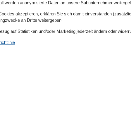
all werden anonymisierte Daten an unsere Subunternehmer weitergele
.J.Kipper.
okies akzeptieren, erklären Sie sich damit einverstanden (zusätzlich
tingzwecke an Dritte weitergeben.
Bezug auf Statistiken und/oder Marketing jederzeit ändern oder widerr
Küche
chtlinie
Backofen
Gefrierfach
Gefrierschrank
Kaffeemaschine
Küchenzeile
Kühlschrank
Toaster
Wasserkocher
Küchenausstattung
Cerankochfeld
Herd (4 Kochfelder)
Spüle
Lage
Am Waldrand