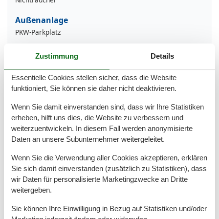
Außenanlage
PKW-Parkplatz
Badezimmer
Zustimmung
Details
Dusche
Essentielle Cookies stellen sicher, dass die Website
Basic
funktioniert, Sie können sie daher nicht deaktivieren.
Größe
53 m²
Küchen
1
Wenn Sie damit einverstanden sind, dass wir Ihre Statistiken
Wohnzimmer
1
erheben, hilft uns dies, die Website zu verbessern und
weiterzuentwickeln. In diesem Fall werden anonymisierte
Entfernung
Daten an unsere Subunternehmer weitergeleitet.
Nächster Bahnhof
22 km
Wenn Sie die Verwendung aller Cookies akzeptieren, erklären
Küche
Sie sich damit einverstanden (zusätzlich zu Statistiken), dass
wir Daten für personalisierte Marketingzwecke an Dritte
Backofen
weitergeben.
Gefrierfach
Herd (4 Kochfelder)
Sie können Ihre Einwilligung in Bezug auf Statistiken und/oder
Kaffeemaschine