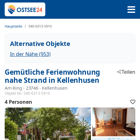
Hauptseite
540-6313-5910
Alternative Objekte
In der Nähe (953)
Gemütliche Ferienwohnung
Teilen
nahe Strand in Kellenhusen
Am Ring
 - 23746
 - Kellenhusen
Objekt Nr.:
540-6313-5910
4 Personen
F
h