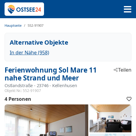
Hauptseite
552-91907
Alternative Objekte
In der Nähe (958)
Ferienwohnung Sol Mare 11
Teilen
nahe Strand und Meer
Ostlandstraße
 - 23746
 - Kellenhusen
Objekt Nr.:
552-91907
4 Personen
F
h