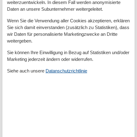
weiterzuentwickeln. In diesem Fall werden anonymisierte
Draußen
Daten an unsere Subunternehmer weitergeleitet.
Anzahl der Parkplätze
1
Wenn Sie die Verwendung aller Cookies akzeptieren, erklären
Gartenmöbel
Sie sich damit einverstanden (zusätzlich zu Statistiken), dass
Privater P-Platz
wir Daten für personalisierte Marketingzwecke an Dritte
Entfernung
weitergeben.
Entfernung Einkauf
850 m
Sie können Ihre Einwilligung in Bezug auf Statistiken und/oder
FlughafenEntfernung
119000 km
Marketing jederzeit ändern oder widerrufen.
MeerEntfernung
300 m
Strandentfernung
300 m
Siehe auch unsere
Datanschutzrichtlinie
Küche
Kaffeemaschine
Kochutensilien
Küche
Kühlschrank
Microwelle
Spülmaschine
Teller
Toaster
Wasserkocher