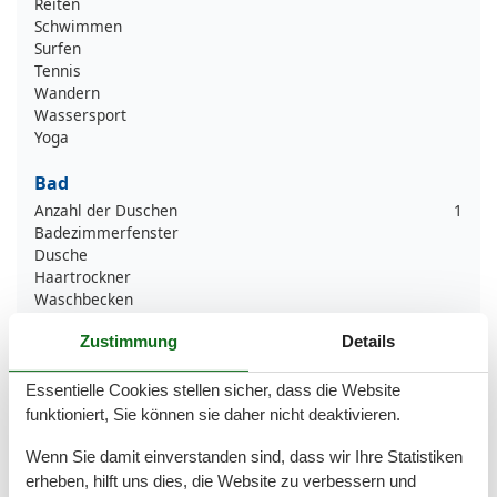
Reiten
Schwimmen
Surfen
Tennis
Wandern
Wassersport
Yoga
Bad
Anzahl der Duschen
1
Badezimmerfenster
Dusche
Haartrockner
Waschbecken
WC
Zustimmung
Details
Wäschetrockner
Basic
Essentielle Cookies stellen sicher, dass die Website
funktioniert, Sie können sie daher nicht deaktivieren.
Kinder willkommen
Nichtraucher
Wenn Sie damit einverstanden sind, dass wir Ihre Statistiken
Quadratmeter
40 m²
erheben, hilft uns dies, die Website zu verbessern und
Zimmer
2