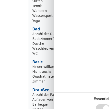
Surfen
Tennis
Wandern
Wassersport
Yoga
Bad
Anzahl der Duschen
Badezimmerfenster
Dusche
Waschbecken
WC
Basic
Kinder willkommen
Nichtraucher
Quadratmeter
Zimmer
Draußen
Anzahl der Parkplätze
Essentiel
Aufladen von Elektroautos
Barbeque