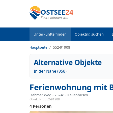
OSTSEE
24
Küste können wir.
Unterkünfte finden
Objektnr. suchen
Hauptseite
552-91908
Alternative Objekte
In der Nähe (958)
Ferienwohnung mit B
Dahmer Weg
 - 23746
 - Kellenhusen
Objekt Nr.:
552-91908
4 Personen