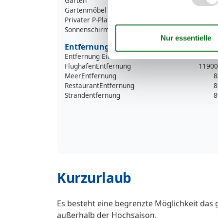
Garten
Gartenmöbel
Privater P-Platz
Sonnenschirm
Entfernung
Entfernung Einkauf
9
FlughafenEntfernung
11900
MeerEntfernung
8
RestaurantEntfernung
8
Strandentfernung
8
Kurzurlaub
Es besteht eine begrenzte Möglichkeit das 
außerhalb der Hochsaison.