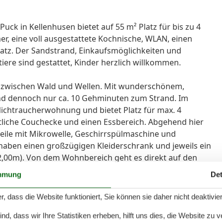
k in Kellenhusen bietet auf 55 m² Platz für bis zu 4
er, eine voll ausgestattete Kochnische, WLAN, einen
atz. Der Sandstrand, Einkaufsmöglichkeiten und
tiere sind gestattet, Kinder herzlich willkommen.
 zwischen Wald und Wellen. Mit wunderschönem,
und dennoch nur ca. 10 Gehminuten zum Strand. Im
Nichtraucherwohnung und bietet Platz für max. 4
liche Couchecke und einen Essbereich. Abgehend hier
ile mit Mikrowelle, Geschirrspülmaschine und
haben einen großzügigen Kleiderschrank und jeweils ein
2,00m). Von dem Wohnbereich geht es direkt auf den
 direkt in den schönen Kellenhusener Forst. Vor dem
mmung
Det
e Sonnenliegen zur Verfügung. Auch dem Urlaub mit dem
enn nach Rücksprache und gegen Aufpreis sind Haustiere
r, dass die Website funktioniert, Sie können sie daher nicht deaktivie
 wie möglich ausfallen, dann ist ein Wäschepaket für den
d, dass wir Ihre Statistiken erheben, hilft uns dies, die Website zu 
nfach buchbar.