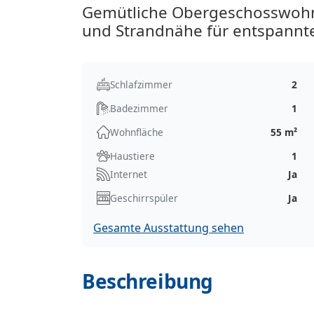
Gemütliche Obergeschosswohn
und Strandnähe für entspannte
Schlafzimmer
2
Badezimmer
1
Wohnfläche
55 m²
Haustiere
1
Internet
Ja
Geschirrspüler
Ja
Gesamte Ausstattung sehen
Beschreibung