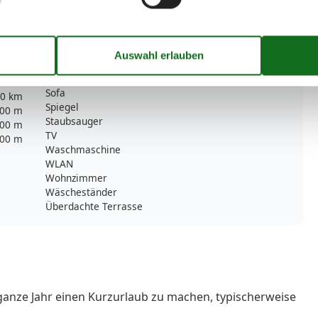
Mülleimer
Möglichkeit zur Raumverdunkelung
Radio
Rauchmelder
Sessel
Sitzgelegenheiten im Esszimmer
00 m
Sofa
0 km
Spiegel
00 m
Staubsauger
00 m
TV
00 m
Waschmaschine
WLAN
Wohnzimmer
Wäscheständer
Überdachte Terrasse
ganze Jahr einen Kurzurlaub zu machen, typischerweise