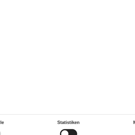
Spülmaschine
Teller
Toaster
Wasserkocher
Unterkunft
Anrichte
1
Anzahl der Fernseher
1
Balkon
Betten
4
Blick auf die Landschaft
Bügelbrett
Doppelbetten
2
Esstisch
Familie
Ganzkörperspiegel
55 m²
Gartenaussicht
3
Geschlossene Terrasse
Heizung
Herd
1
Internet
le
Statistiken
Jalousie
Kleiderschrank