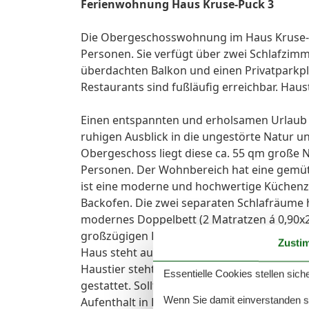
Ferienwohnung Haus Kruse-Puck 3
Die Obergeschosswohnung im Haus Kruse-Puc
Personen. Sie verfügt über zwei Schlafzimm
überdachten Balkon und einen Privatparkpl
Restaurants sind fußläufig erreichbar. Haus
Einen entspannten und erholsamen Urlaub
ruhigen Ausblick in die ungestörte Natur 
Obergeschoss liegt diese ca. 55 qm große 
Personen. Der Wohnbereich hat eine gemüt
ist eine moderne und hochwertige Küchenze
Backofen. Die zwei separaten Schlafräume 
modernes Doppelbett (2 Matratzen á 0,90x
großzügigen Balkon von hier geht der Blick
Zusti
Haus steht auch ein Grillplatz und weiter
Haustier steht generell nichts im Wege, d
Essentielle Cookies stellen siche
gestattet. Sollte das Reisegepäck so gering
Wenn Sie damit einverstanden sin
Aufenthalt in Kellenhusen gegen Gebühr ei