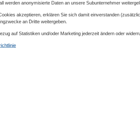
all werden anonymisierte Daten an unsere Subunternehmer weitergele
okies akzeptieren, erklären Sie sich damit einverstanden (zusätzlich
tingzwecke an Dritte weitergeben.
Bezug auf Statistiken und/oder Marketing jederzeit ändern oder widerr
chtlinie
Küche
Backofen
Gefrierfach
Kaffeemaschine
Kochutensilien
Küche
Kühlschrank
Microwelle