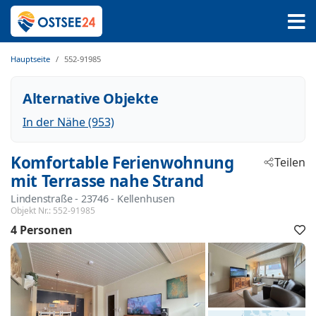
Hauptseite
552-91985
Alternative Objekte
In der Nähe (953)
Komfortable Ferienwohnung
Teilen
mit Terrasse nahe Strand
Lindenstraße
 - 23746
 - Kellenhusen
Objekt Nr.:
552-91985
4 Personen
F
h