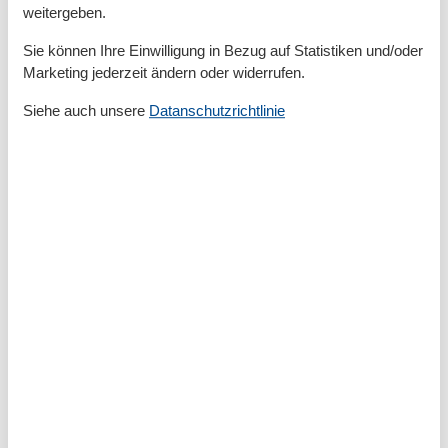
Privater P-Platz
weitergeben.
Sonnenschirm
Terrasse
Sie können Ihre Einwilligung in Bezug auf Statistiken und/oder
Marketing jederzeit ändern oder widerrufen.
Entfernung
Siehe auch unsere
Datanschutzrichtlinie
Entfernung Einkauf
400 m
FlughafenEntfernung
119000 km
MeerEntfernung
210 m
Strandentfernung
210 m
Küche
Backofen
Gefrierfach
Kaffeemaschine
Kochutensilien
Küche
Kühlschrank
Microwelle
Spülmaschine
Teller
Toaster
Wasserkocher