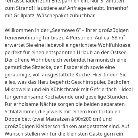
Terrasse laden zum Entspannen ein. Nur 3 Minuten
zum Strand! Haustiere auf Anfrage erlaubt. Innenhof
mit Grillplatz, Wäschepaket zubuchbar.
Willkommen in der „Seemöwe 6“ – Ihrer großzügigen
Ferienwohnung für bis zu 4 Personen! Auf ca. 58 m²
erwartet Sie eine liebevoll eingerichtete Wohlfühloase,
perfekt für einen entspannten Urlaub an der Ostsee.
Der offene Wohnbereich verbindet harmonisch eine
gemütliche Sitzecke, den Essbereich sowie eine
geräumige, voll ausgestattete Küche. Hier finden Sie
alles, was das Herz begehrt: Geschirrspüler, Backofen,
Mikrowelle und ein Kühlschrank mit Gefrierfach – ideal
für gemeinsame Kochabende und gesellige Stunden.
Für erholsame Nächte sorgen die beiden separaten
Schlafzimmer, die jeweils mit einem komfortablen
Doppelbett (zwei Matratzen à 90x200 cm) und
großzügigen Kleiderschränken ausgestattet sind. Auf
Wunsch stellen wir für die kleinsten Gäste gern ein