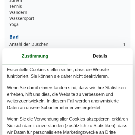
Surfen
Tennis
Wandern
Wassersport
Yoga
Bad
Anzahl der Duschen
1
Dusche
Zustimmung
Details
Haartrockner
Waschbecken
WC
Essentielle Cookies stellen sicher, dass die Website
funktioniert, Sie können sie daher nicht deaktivieren.
Basic
Wenn Sie damit einverstanden sind, dass wir Ihre Statistiken
Kinder willkommen
Nichtraucher
erheben, hilft uns dies, die Website zu verbessern und
Quadratmeter
58 m²
weiterzuentwickeln. In diesem Fall werden anonymisierte
Zimmer
3
Daten an unsere Subunternehmer weitergeleitet.
Draußen
Wenn Sie die Verwendung aller Cookies akzeptieren, erklären
Sie sich damit einverstanden (zusätzlich zu Statistiken), dass
Anzahl der Parkplätze
1
Gartenmöbel
wir Daten für personalisierte Marketingzwecke an Dritte