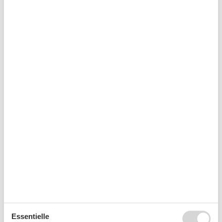
Spiegel
Staubsauger
TV
Waschmaschine
WLAN
Wohnzimmer
Wäscheständer
Kurzurlaub
Sie haben das ganze Jahr die Möglichkeit einen
Kurzurlaub zu machen.
Kalender
Ankunft
Essentielle