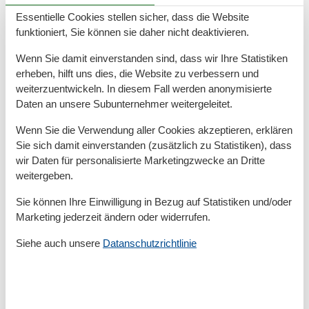
Nichtraucher
Plissee
Essentielle Cookies stellen sicher, dass die Website
Privater Eingang
funktioniert, Sie können sie daher nicht deaktivieren.
Rauchmelder
Staubsauger
Wenn Sie damit einverstanden sind, dass wir Ihre Statistiken
Ventilator
erheben, hilft uns dies, die Website zu verbessern und
WLAN
weiterzuentwickeln. In diesem Fall werden anonymisierte
Wäscheständer
Daten an unsere Subunternehmer weitergeleitet.
Zentralheizung
Wenn Sie die Verwendung aller Cookies akzeptieren, erklären
Außen
Sie sich damit einverstanden (zusätzlich zu Statistiken), dass
Grill
wir Daten für personalisierte Marketingzwecke an Dritte
Kinderspielplatz
weitergeben.
Kostenfreies Parken
Sie können Ihre Einwilligung in Bezug auf Statistiken und/oder
Außenanlage
Marketing jederzeit ändern oder widerrufen.
Baum
Siehe auch unsere
Datanschutzrichtlinie
Carport
Freisitz im Garten
GARTEN
Gartenmöbel
Grillecke