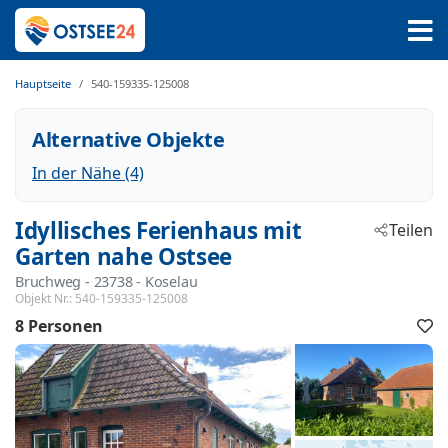
Hauptseite
540-159335-125008
Alternative Objekte
In der Nähe (4)
Idyllisches Ferienhaus mit
Teilen
Garten nahe Ostsee
Bruchweg
 - 23738
 - Koselau
Objekt Nr.:
540-159335-125008
8 Personen
F
h