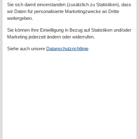
Wäschetrockner
Sie sich damit einverstanden (zusätzlich zu Statistiken), dass
wir Daten für personalisierte Marketingzwecke an Dritte
Allgemein
weitergeben.
Fahrstuhl
Sie können Ihre Einwilligung in Bezug auf Statistiken und/oder
Heizung
Marketing jederzeit ändern oder widerrufen.
Außen
Siehe auch unsere
Datanschutzrichtlinie
Abstellraum
Fahrradstellplatz
Gartenstühle-/liegen
Parkplatz am Objekt
Außenanlage
Balkon / Loggia
Badezimmer
Gäste-WC
Basic
Größe
65 m²
Gästetoiletten
1