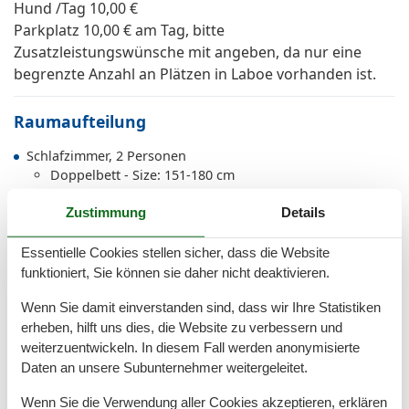
Hund /Tag 10,00 €
Parkplatz 10,00 € am Tag, bitte
Zusatzleistungswünsche mit angeben, da nur eine
begrenzte Anzahl an Plätzen in Laboe vorhanden ist.
Raumaufteilung
Schlafzimmer, 2 Personen
Doppelbett - Size: 151-180 cm
Wohn-/Schlafzimmer, 2 Personen
Zustimmung
Details
2 x Einzelbett - Size: 90-130 cm
Lizenznummer: KF5
Essentielle Cookies stellen sicher, dass die Website
funktioniert, Sie können sie daher nicht deaktivieren.
Gesamte Ausstattung
Wenn Sie damit einverstanden sind, dass wir Ihre Statistiken
erheben, hilft uns dies, die Website zu verbessern und
Allg. Ausstattung
weiterzuentwickeln. In diesem Fall werden anonymisierte
Nichtraucher
Daten an unsere Subunternehmer weitergeleitet.
Waschmaschine
Wenn Sie die Verwendung aller Cookies akzeptieren, erklären
WLAN