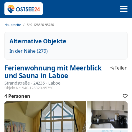
Hauptseite
540-128320-95750
Alternative Objekte
In der Nähe (279)
Ferienwohnung mit Meerblick
Teilen
und Sauna in Laboe
Strandstraße
 - 24235
 - Laboe
Objekt Nr.:
540-128320-95750
4 Personen
F
h