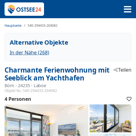
Hauptseite
540-294433-204082
Alternative Objekte
In der Nähe (268)
Charmante Ferienwohnung mit
Teilen
Seeblick am Yachthafen
Börn
 - 24235
 - Laboe
Objekt Nr.:
540-294433-204082
4 Personen
F
h