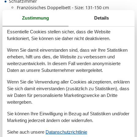
Schlafzimmer
Französisches Doppelbett - Size: 131-150 cm
Wohn-/Schlafzimmer
Zustimmung
Details
Einzelcouch - variable size
Essentielle Cookies stellen sicher, dass die Website
funktioniert, Sie können sie daher nicht deaktivieren.
Gesamte Ausstattung
Wenn Sie damit einverstanden sind, dass wir Ihre Statistiken
Allg. Ausstattung
erheben, hilft uns dies, die Website zu verbessern und
weiterzuentwickeln. In diesem Fall werden anonymisierte
Fahrstuhl
Daten an unsere Subunternehmer weitergeleitet.
Heizung
Internet
Wenn Sie die Verwendung aller Cookies akzeptieren, erklären
Kinderfreundlich
Sie sich damit einverstanden (zusätzlich zu Statistiken), dass
Nichtraucher
Rauchmelder
wir Daten für personalisierte Marketingzwecke an Dritte
Staubsauger
weitergeben.
WLAN
Wäscheständer
Sie können Ihre Einwilligung in Bezug auf Statistiken und/oder
Marketing jederzeit ändern oder widerrufen.
Allgemein
Siehe auch unsere
Datanschutzrichtlinie
Bügeleisen