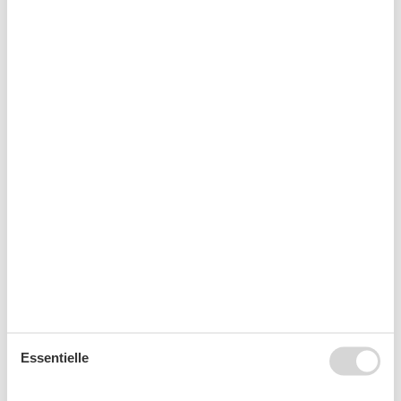
Radio
Sofa
Kalender
Ankunft
August 2026
Mo
Di
Mi
Do
Fr
Sa
So
31
1
2
32
3
4
5
6
7
8
9
33
10
11
12
13
14
15
16
Essentielle
34
17
18
19
20
21
22
23