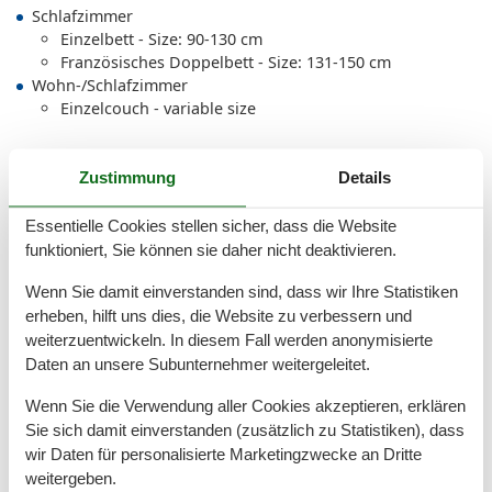
Schlafzimmer
Einzelbett - Size: 90-130 cm
Französisches Doppelbett - Size: 131-150 cm
Wohn-/Schlafzimmer
Einzelcouch - variable size
Zustimmung
Details
Gesamte Ausstattung
Essentielle Cookies stellen sicher, dass die Website
Allgemein
funktioniert, Sie können sie daher nicht deaktivieren.
Bügelbrett
Bügeleisen
Wenn Sie damit einverstanden sind, dass wir Ihre Statistiken
Erstausstattung
erheben, hilft uns dies, die Website zu verbessern und
Fahrstuhl
weiterzuentwickeln. In diesem Fall werden anonymisierte
Haustiere/Hund verboten
Daten an unsere Subunternehmer weitergeleitet.
Heizung
Kein WLAN Anschluss
Wenn Sie die Verwendung aller Cookies akzeptieren, erklären
Kinderfreundlich
Sie sich damit einverstanden (zusätzlich zu Statistiken), dass
Nichtraucher
wir Daten für personalisierte Marketingzwecke an Dritte
Rauchmelder
weitergeben.
Staubsauger