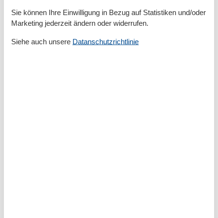
Sie können Ihre Einwilligung in Bezug auf Statistiken und/oder
Außenanlage
Marketing jederzeit ändern oder widerrufen.
Balkon / Loggia
Gartenmöbel
Siehe auch unsere
Datanschutzrichtlinie
Kein Parkplatz
Badezimmer
Bad/WC
BADEWANNE
Basic
Größe
40 m²
Küchen
1
Wohnzimmer/Schlafzimmer
1
Küche
Herd (2 Platten)
Kaffeemaschine
Küche
Kühlschrank
Mikrowelle