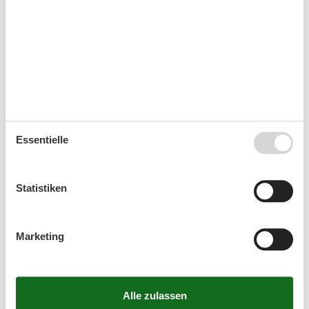
37
7
8
9
10
11
12
13
38
14
15
16
17
18
19
20
39
21
22
23
24
25
26
27
40
28
29
30
41
Essentielle
Oktober 2026
Mo
Di
Mi
Do
Fr
Sa
So
Statistiken
40
1
2
3
4
41
5
6
7
8
9
10
11
Marketing
42
12
13
14
15
16
17
18
43
19
20
21
22
23
24
25
44
26
27
28
29
30
31