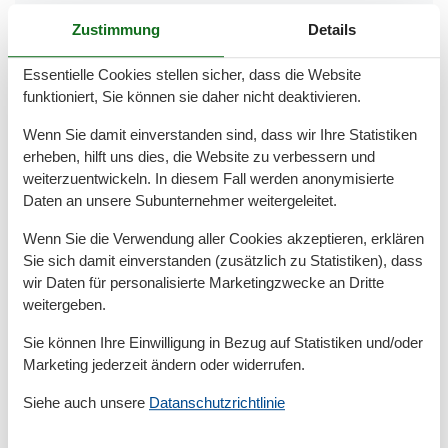
Erstausstattung
Zustimmung
Details
Fahrstuhl
Haustiere/Hund verboten
Kein WLAN Anschluss
Essentielle Cookies stellen sicher, dass die Website
Kinderfreundlich
funktioniert, Sie können sie daher nicht deaktivieren.
Staubsauger
Wenn Sie damit einverstanden sind, dass wir Ihre Statistiken
Außenanlage
erheben, hilft uns dies, die Website zu verbessern und
Eingezäunter Garten
weiterzuentwickeln. In diesem Fall werden anonymisierte
Erste Reihe am Strand
Daten an unsere Subunternehmer weitergeleitet.
Fahrradabstellplatz
Wenn Sie die Verwendung aller Cookies akzeptieren, erklären
Badezimmer
Sie sich damit einverstanden (zusätzlich zu Statistiken), dass
Bad/WC
wir Daten für personalisierte Marketingzwecke an Dritte
Dusche
weitergeben.
Basic
Sie können Ihre Einwilligung in Bezug auf Statistiken und/oder
Marketing jederzeit ändern oder widerrufen.
Größe
22 m²
Wohnzimmer/Schlafzimmer
1
Siehe auch unsere
Datanschutzrichtlinie
Küche