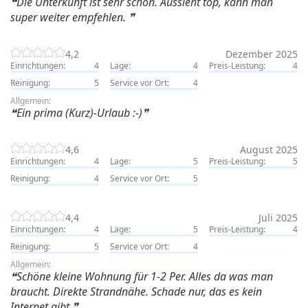
Die Unterkunft ist sehr schön. Aussieht top, kann man
super weiter empfehlen.
4,2
Dezember 2025
Einrichtungen:
4
Lage:
4
Preis-Leistung:
4
Reinigung:
5
Service vor Ort:
4
Allgemein:
Ein prima (Kurz)-Urlaub :-)
4,6
August 2025
Einrichtungen:
4
Lage:
5
Preis-Leistung:
5
Reinigung:
4
Service vor Ort:
5
4,4
Juli 2025
Einrichtungen:
4
Lage:
5
Preis-Leistung:
4
Reinigung:
5
Service vor Ort:
4
Allgemein:
Schöne kleine Wohnung für 1-2 Per. Alles da was man
braucht. Direkte Strandnähe. Schade nur, das es kein
Internet gibt.