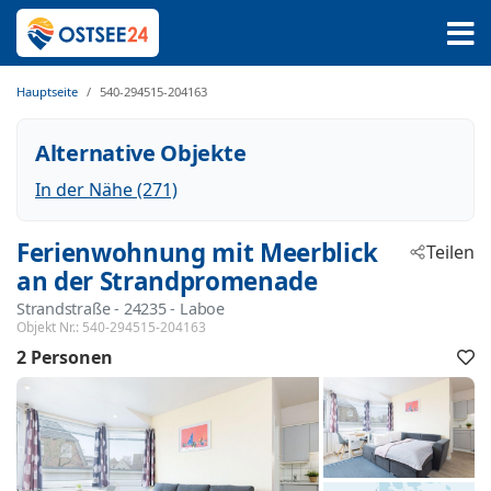
Hauptseite
540-294515-204163
Alternative Objekte
In der Nähe (271)
Ferienwohnung mit Meerblick
Teilen
an der Strandpromenade
Strandstraße
 - 24235
 - Laboe
Objekt Nr.:
540-294515-204163
2 Personen
F
h