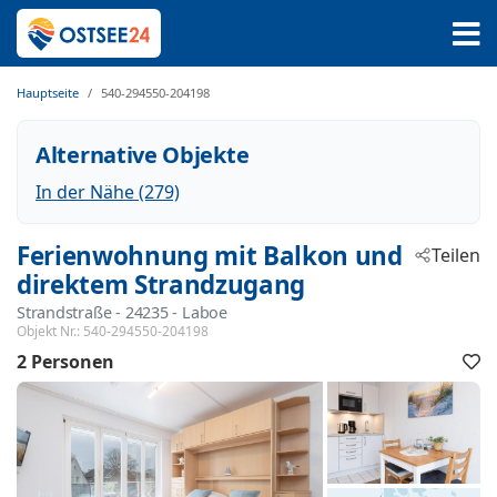
Hauptseite
540-294550-204198
Alternative Objekte
In der Nähe (279)
Ferienwohnung mit Balkon und
Teilen
direktem Strandzugang
Strandstraße
 - 24235
 - Laboe
Objekt Nr.:
540-294550-204198
2 Personen
F
h