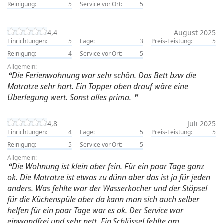
Reinigung:
5
Service vor Ort:
5
4,4
August 2025
Einrichtungen:
5
Lage:
3
Preis-Leistung:
5
Reinigung:
4
Service vor Ort:
5
Allgemein:
Die Ferienwohnung war sehr schön. Das Bett bzw die
Matratze sehr hart. Ein Topper oben drauf wäre eine
Überlegung wert. Sonst alles prima.
4,8
Juli 2025
Einrichtungen:
4
Lage:
5
Preis-Leistung:
5
Reinigung:
5
Service vor Ort:
5
Allgemein:
Die Wohnung ist klein aber fein. Für ein paar Tage ganz
ok. Die Matratze ist etwas zu dünn aber das ist ja für jeden
anders. Was fehlte war der Wasserkocher und der Stöpsel
für die Küchenspüle aber da kann man sich auch selber
helfen für ein paar Tage war es ok. Der Service war
einwandfrei und sehr nett. Ein Schlüssel fehlte am