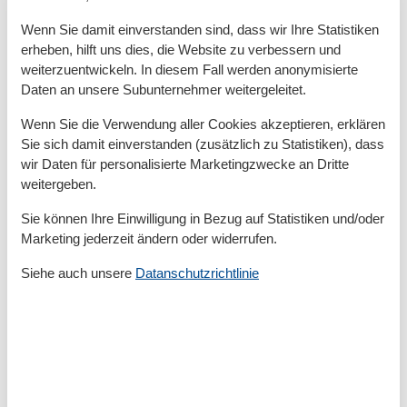
Bad/WC
Wenn Sie damit einverstanden sind, dass wir Ihre Statistiken
Basic
erheben, hilft uns dies, die Website zu verbessern und
weiterzuentwickeln. In diesem Fall werden anonymisierte
Größe
33 m²
Daten an unsere Subunternehmer weitergeleitet.
Küchen
1
Wohnzimmer/Schlafzimmer
1
Wenn Sie die Verwendung aller Cookies akzeptieren, erklären
Sie sich damit einverstanden (zusätzlich zu Statistiken), dass
Küche
wir Daten für personalisierte Marketingzwecke an Dritte
Herd (2 Platten)
weitergeben.
Küche
Mikrowelle
Sie können Ihre Einwilligung in Bezug auf Statistiken und/oder
Marketing jederzeit ändern oder widerrufen.
Küchenausstattung
Kaffeemaschine
Siehe auch unsere
Datanschutzrichtlinie
Kühlschrank
Toaster
Wasserkocher
Lage
Am Meer
Meer max. 200m