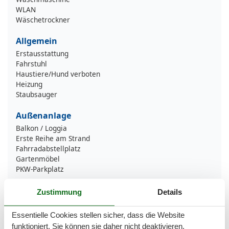
WLAN
Wäschetrockner
Allgemein
Erstausstattung
Fahrstuhl
Haustiere/Hund verboten
Heizung
Staubsauger
Außenanlage
Balkon / Loggia
Erste Reihe am Strand
Fahrradabstellplatz
Gartenmöbel
PKW-Parkplatz
Badezimmer
Zustimmung
Details
Ganzkörperspiegel
Essentielle Cookies stellen sicher, dass die Website
Badezimmerausstattung
funktioniert, Sie können sie daher nicht deaktivieren.