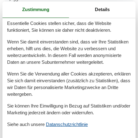
Minigolf
Zustimmung
Details
Nordic Walking
Radfahren
Schwimmen
Essentielle Cookies stellen sicher, dass die Website
Segeln
funktioniert, Sie können sie daher nicht deaktivieren.
Wassersport
Wellness
Wenn Sie damit einverstanden sind, dass wir Ihre Statistiken
erheben, hilft uns dies, die Website zu verbessern und
Bad
weiterzuentwickeln. In diesem Fall werden anonymisierte
Anzahl der Duschen
1
Daten an unsere Subunternehmer weitergeleitet.
Dusche
Wenn Sie die Verwendung aller Cookies akzeptieren, erklären
Haartrockner
Waschbecken
Sie sich damit einverstanden (zusätzlich zu Statistiken), dass
WC
wir Daten für personalisierte Marketingzwecke an Dritte
Whirlpool
weitergeben.
Wäschetrockner
Sie können Ihre Einwilligung in Bezug auf Statistiken und/oder
Basic
Marketing jederzeit ändern oder widerrufen.
Kinder willkommen
Siehe auch unsere
Datanschutzrichtlinie
Nichtraucher
Quadratmeter
50 m²
Zimmer
2