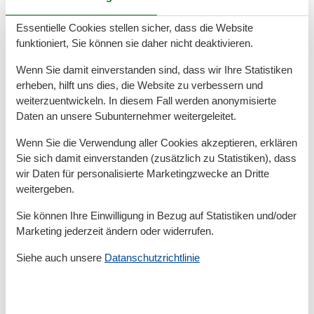
Dusche
Haartrockner
Essentielle Cookies stellen sicher, dass die Website
Waschbecken
funktioniert, Sie können sie daher nicht deaktivieren.
WC
Whirlpool
Wenn Sie damit einverstanden sind, dass wir Ihre Statistiken
Wäschetrockner
erheben, hilft uns dies, die Website zu verbessern und
weiterzuentwickeln. In diesem Fall werden anonymisierte
Basic
Daten an unsere Subunternehmer weitergeleitet.
Kinder willkommen
Nichtraucher
Wenn Sie die Verwendung aller Cookies akzeptieren, erklären
Quadratmeter
48 m²
Sie sich damit einverstanden (zusätzlich zu Statistiken), dass
Zimmer
2
wir Daten für personalisierte Marketingzwecke an Dritte
weitergeben.
Draußen
Anzahl der Parkplätze
1
Sie können Ihre Einwilligung in Bezug auf Statistiken und/oder
Barbeque
Marketing jederzeit ändern oder widerrufen.
Garten
Privater P-Platz
Siehe auch unsere
Datanschutzrichtlinie
Terrasse
Entfernung
MeerEntfernung
20 m