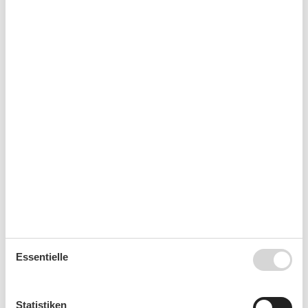
Warmes Wasser
Waschmaschine
WLAN
Wohnzimmer
Wäscheständer
Kurzurlaub
Sie haben das ganze Jahr die Möglichkeit einen
Kurzurlaub zu machen.
Kalender
Ankunft
Essentielle
Statistiken