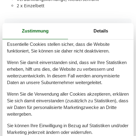
2 x Einzelbett
Gesamte Ausstattung
Zustimmung
Details
Aktivitäten
Essentielle Cookies stellen sicher, dass die Website
Angeln
funktioniert, Sie können sie daher nicht deaktivieren.
Bootsverleih
Joggen
Wenn Sie damit einverstanden sind, dass wir Ihre Statistiken
Minigolf
erheben, hilft uns dies, die Website zu verbessern und
Radfahren
weiterzuentwickeln. In diesem Fall werden anonymisierte
Schwimmen
Daten an unsere Subunternehmer weitergeleitet.
Segeln
Surfen
Wenn Sie die Verwendung aller Cookies akzeptieren, erklären
Tauchen
Sie sich damit einverstanden (zusätzlich zu Statistiken), dass
Wandern
wir Daten für personalisierte Marketingzwecke an Dritte
Wassersport
weitergeben.
Yoga
Sie können Ihre Einwilligung in Bezug auf Statistiken und/oder
Bad
Marketing jederzeit ändern oder widerrufen.