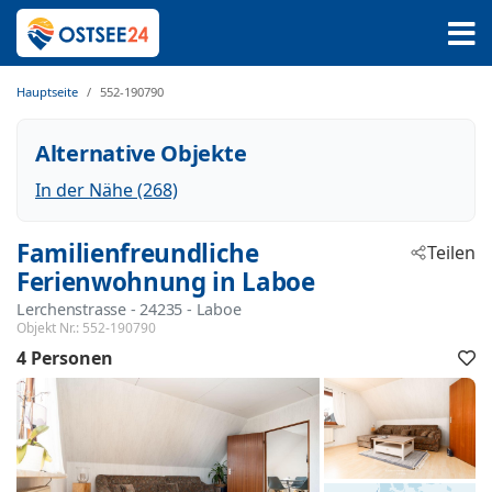
Hauptseite
552-190790
Alternative Objekte
In der Nähe (268)
Familienfreundliche
Teilen
Ferienwohnung in Laboe
Lerchenstrasse
 - 24235
 - Laboe
Objekt Nr.:
552-190790
4 Personen
F
h