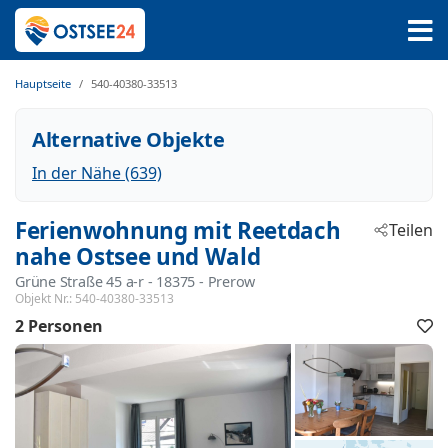
Hauptseite
540-40380-33513
Alternative Objekte
In der Nähe (639)
Ferienwohnung mit Reetdach
Teilen
nahe Ostsee und Wald
Grüne Straße 45 a-r
 - 18375
 - Prerow
Objekt Nr.:
540-40380-33513
2 Personen
F
h