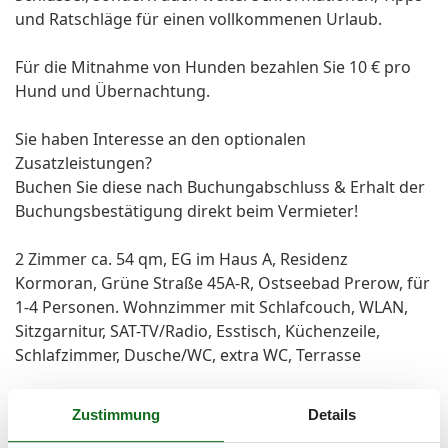
und Ratschläge für einen vollkommenen Urlaub.
Für die Mitnahme von Hunden bezahlen Sie 10 € pro
Hund und Übernachtung.
Sie haben Interesse an den optionalen
Zusatzleistungen?
Buchen Sie diese nach Buchungabschluss & Erhalt der
Buchungsbestätigung direkt beim Vermieter!
2 Zimmer ca. 54 qm, EG im Haus A, Residenz
Kormoran, Grüne Straße 45A-R, Ostseebad Prerow, für
1-4 Personen. Wohnzimmer mit Schlafcouch, WLAN,
Sitzgarnitur, SAT-TV/Radio, Esstisch, Küchenzeile,
Schlafzimmer, Dusche/WC, extra WC, Terrasse
2 rooms about 54 sqm on the ground floor for 1-4
Zustimmung
Details
people. Living room with sofa bed, WiFi, sofa, satellite-