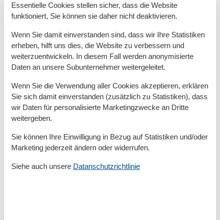
TV/radio, dining table, kitchenette, bedroom,
Essentielle Cookies stellen sicher, dass die Website
shower/toilet, extra toilet, terrace
funktioniert, Sie können sie daher nicht deaktivieren.
Wenn Sie damit einverstanden sind, dass wir Ihre Statistiken
Raumaufteilung
erheben, hilft uns dies, die Website zu verbessern und
weiterzuentwickeln. In diesem Fall werden anonymisierte
Schlafzimmer, 15 m², 2 Personen
Daten an unsere Subunternehmer weitergeleitet.
Doppelbett - Size: 151-180 cm
Wohn-/Schlafzimmer, 30 m², 2 Personen
Wenn Sie die Verwendung aller Cookies akzeptieren, erklären
Einzelcouch - variable size
Sie sich damit einverstanden (zusätzlich zu Statistiken), dass
wir Daten für personalisierte Marketingzwecke an Dritte
weitergeben.
Gesamte Ausstattung
Sie können Ihre Einwilligung in Bezug auf Statistiken und/oder
Allg. Ausstattung
Marketing jederzeit ändern oder widerrufen.
Heizung
Siehe auch unsere
Datanschutzrichtlinie
Nichtraucher
Reetdach
Waschmaschine
WLAN
Wäschetrockner