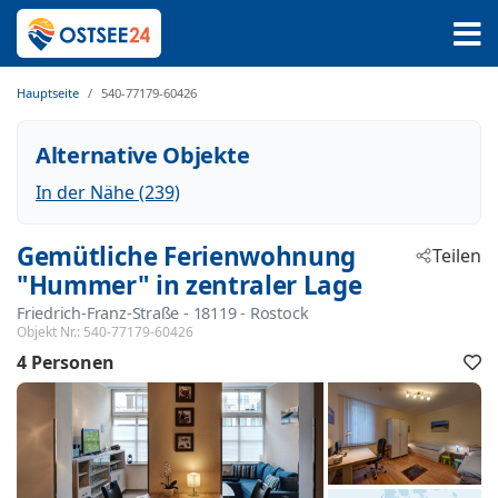
Hauptseite
540-77179-60426
Alternative Objekte
In der Nähe (239)
Gemütliche Ferienwohnung
Teilen
"Hummer" in zentraler Lage
Friedrich-Franz-Straße
 - 18119
 - Rostock
Objekt Nr.:
540-77179-60426
4 Personen
F
h