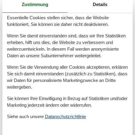
Größe
76 m²
Zustimmung
Details
Wohnzimmer
1
Essentielle Cookies stellen sicher, dass die Website
Entfernung
funktioniert, Sie können sie daher nicht deaktivieren.
Entfernung Strand 100-500m
Wenn Sie damit einverstanden sind, dass wir Ihre Statistiken
Haustiere
erheben, hilft uns dies, die Website zu verbessern und
Haustiere nicht erlaubt
weiterzuentwickeln. In diesem Fall werden anonymisierte
Kein Hund
Daten an unsere Subunternehmer weitergeleitet.
Küche
Wenn Sie die Verwendung aller Cookies akzeptieren, erklären
Sie sich damit einverstanden (zusätzlich zu Statistiken), dass
Gefrierfach
Geschirrspülmaschine
wir Daten für personalisierte Marketingzwecke an Dritte
Glas-/Cerankochfeld
weitergeben.
Kaffeemaschine
Kühlschrank
Sie können Ihre Einwilligung in Bezug auf Statistiken und/oder
Toaster
Marketing jederzeit ändern oder widerrufen.
Wasserkocher
Siehe auch unsere
Datanschutzrichtlinie
Küchenausstattung
Küchenzeile/-block