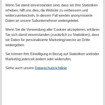
angrenzende Waldgebiet führen. Gleichzeitig ist die
Wenn Sie damit einverstanden sind, dass wir Ihre Statistiken
Ostsee mit dem feinsandigen Strand von Scharbeutz
erheben, hilft uns dies, die Website zu verbessern und
nur wenige Autominuten entfernt. So lässt sich hier
weiterzuentwickeln. In diesem Fall werden anonymisierte
das Beste aus zwei Welten genießen: die idyllische
Daten an unsere Subunternehmer weitergeleitet.
Ruhe am See und die lebendige Urlaubsatmosphäre
am Meer.
Wenn Sie die Verwendung aller Cookies akzeptieren, erklären
Sie sich damit einverstanden (zusätzlich zu Statistiken), dass
wir Daten für personalisierte Marketingzwecke an Dritte
Raumaufteilung
weitergeben.
Schlafzimmer, 3 Personen
Sie können Ihre Einwilligung in Bezug auf Statistiken und/oder
Einzelbett - Size: 90-130 cm
Marketing jederzeit ändern oder widerrufen.
Doppelbett - Size: 151-180 cm
Schlafzimmer, 2 Personen
Siehe auch unsere
Datanschutzrichtlinie
2 x Einzelbett - Size: 90-130 cm
Gesamte Ausstattung
Allgemein
Erstausstattung