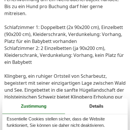
Bis zu ein Hund pro Buchung darf hier gerne
mitreisen.
Schlafzimmer 1: Doppelbett (2x 90x200 cm), Einzelbett
(90x200 cm), Kleiderschrank, Verdunkelung: Vorhang,
Platz für ein Babybett vorhanden
Schlafzimmer 2: 2 Einzelbetten (ja 90x200 cm),
Kleiderschrank, Verdunkelung: Vorhang, kein Platz für
ein Babybett
Klingberg, ein ruhiger Ortsteil von Scharbeutz,
begeistert mit seiner einzigartigen Lage zwischen Wald
und See. Eingebettet in die sanfte Hügellandschaft der
Holsteinischen Schweiz bietet Klingberg Erholung pur
– ideal für Naturliebhaber, Wanderer und
Zustimmung
Details
Ruhesuchende. Der malerische Pönitzer See lädt zum
Baden, Paddeln oder Angeln ein, während gut
Essentielle Cookies stellen sicher, dass die Website
ausgebaute Rad- und Wanderwege direkt durch das
funktioniert, Sie können sie daher nicht deaktivieren.