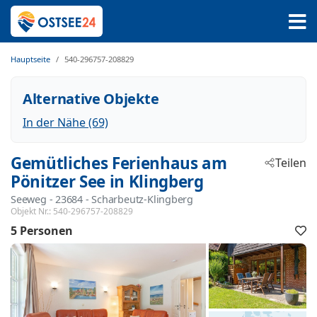
Hauptseite
540-296757-208829
Alternative Objekte
In der Nähe (69)
Gemütliches Ferienhaus am
Teilen
Pönitzer See in Klingberg
Seeweg
 - 23684
 - Scharbeutz-Klingberg
Objekt Nr.:
540-296757-208829
5 Personen
F
h