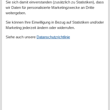
Sie sich damit einverstanden (zusätzlich zu Statistiken), dass
wir Daten für personalisierte Marketingzwecke an Dritte
Last Minute Urlaub
weitergeben.
Last Minute Fewo Timmendorfer Strand gesucht?
Sie können Ihre Einwilligung in Bezug auf Statistiken und/oder
Erfahre, warum sich spontane Buchungen lohnen,
Marketing jederzeit ändern oder widerrufen.
welche Unterkünfte verfügbar sind und wie du bei
deinem Strandurlaub flexibel bleibst und bares Geld
Siehe auch unsere
Datanschutzrichtlinie
sparst…
Mehr erfahren