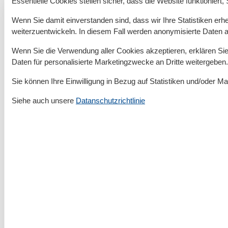
👉
Jetzt
LEGO® Discovery Centre Hamburg
Essentielle Cookies stellen sicher, dass die Website funktioniert,
Tickets mit Rabatt
kaufen!
Wenn Sie damit einverstanden sind, dass wir Ihre Statistiken erhe
weiterzuentwickeln. In diesem Fall werden anonymisierte Daten 
Erleben Sie das LEGO® Discovery Centre
Hamburg – ein faszinierendes Indoor-Abenteuer
Wenn Sie die Verwendung aller Cookies akzeptieren, erklären Sie 
für die ganze Familie. Über zwei Millionen
Daten für personalisierte Marketingzwecke an Dritte weitergeben.
LEGO® Steine, interaktive Spielzonen, kreative
Modellbau-Workshops und ein spektakuläres
Sie können Ihre Einwilligung in Bezug auf Statistiken und/oder Ma
4D-Kino warten darauf, entdeckt zu werden.
Siehe auch unsere
Datanschutzrichtlinie
Steigen Sie in den Imagination Express,
erkunden Sie die detailreiche Mini World und
starten Sie Ihre LEGO® Weltraum-Mission – hier
schlägt die Fantasie Purzelbäume. Bitte
beachten Sie, dass Erwachsene nur in
Begleitung von min. einem Kind Einlass erhalten.
Sichern Sie sich jetzt Ihre Tickets und freuen Sie
sich auf grenzenlosen LEGO® Spaß im Herzen
von Hamburg!
Besuchen Sie Berlin? 👉
Jetzt
LEGOLAND®