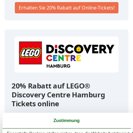
Erhalten Sie 20% Rabatt auf Online-Tickets!
20% Rabatt auf LEGO®
Discovery Centre Hamburg
Tickets online
🧱 Sichern Sie sich 20% Rabatt auf den regulären
Zustimmung
Eintrittspreis (Werbung)