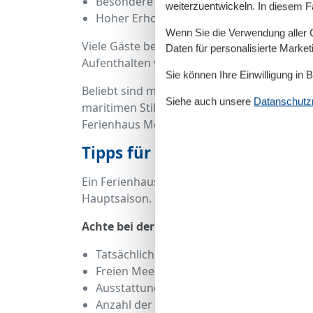
Besondere Lichtstimmung morgens und
weiterzuentwickeln. In diesem F
Hoher Erholungsfaktor
Wenn Sie die Verwendung aller Co
Viele Gäste berichten, dass schon der Blick
Daten für personalisierte Marke
Aufenthalten von 8–13 Tagen macht das ein
Sie können Ihre Einwilligung in 
Beliebt sind moderne Neubauten mit Pano
Siehe auch unsere
Datanschutzri
maritimen Stil. Ob für zwei Personen oder 
Ferienhaus Meerblick ist immer ein kleines
Tipps für die Buchung einer
Ein Ferienhaus Timmendorfer Strand direkt
Hauptsaison. Deshalb lohnt es sich, frühzei
Achte bei der Buchung auf:
Tatsächliche Entfernung zum Strand
Freien Meerblick oder seitliche Sicht
Ausstattung von Terrasse oder Balkon
Anzahl der Schlafzimmer je nach Person