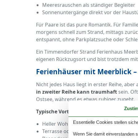
Meeresrauschen als ständiger Begleiter
Sonnenuntergänge direkt vor der Haust
Für Paare ist das pure Romantik. Für Familie
morgens schnell zum Strand, mittags zurück
entspannt, ohne Parkplatzsuche oder Schle
Ein Timmendorfer Strand Ferienhaus Meerbl
eigenen Rückzugsort und bist trotzdem mi
Ferienhäuser mit Meerblick – 
Nicht jedes Haus liegt in erster Reihe, aber
in zweiter Reihe kann traumhaft
sein. Oft
Ostsee, während es etwas ruhiger zugeht.
Zusti
Typische Vorteile eines Ferienhaus am T
Essentielle Cookies stellen siche
Heller Wohnbereich mit großen Fenstern
Terrasse oder Balkon mit Aussicht
Wenn Sie damit einverstanden sin