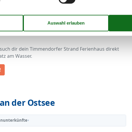
 bietet ein Timmendorfer Strand Ferienhaus am Meer
emeinsam zu entspannen.
ite und das Gefühl, dass das Meer dein ständiger
Strand Meerblick bringt dich näher an die Ostsee als
 such dir dein Timmendorfer Strand Ferienhaus direkt
atz am Wasser.
!
an der Ostsee
enunterkünfte
▾