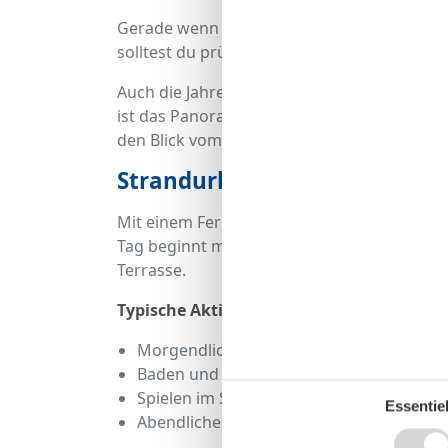
Gerade wenn du ein Timmendorfer Strand 
solltest du prüfen, ob ausreichend Rückzu
Auch die Jahreszeit spielt eine Rolle. Im 
ist das Panorama oft besonders beeindruc
den Blick vom Wohnzimmer aus zu einem ec
Strandurlaub: Aktivitäten u
Mit einem Ferienhaus am Timmendorfer Str
Tag beginnt mit einem Spaziergang am Wass
Terrasse.
Typische Aktivitäten direkt vor der Haust
Morgendlicher Strandspaziergang
Baden und Sonnen am Ostseestrand
Spielen im Sand mit den Kindern
Essentiel
Abendlicher Spaziergang bei Sonnenunt