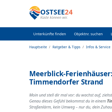
OSTSEE
24
Küste können wir.
Unterkünfte finden
Objektnr. suchen
Hauptseite
Ratgeber & Tipps
Infos & Service
Meerblick-Ferienhäuser:
Timmendorfer Strand
Moin und stell dir mal vor: du wachst auf, ziehst
Genau dieses Gefühl bekommst du in einem
Ti
Straßenlärm, kein Umweg – nur du, dein Zuhaus