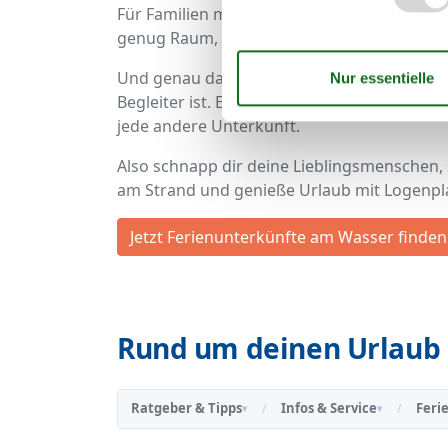
Für Familien mit fünf oder sechs Personen
genug Raum, um nach einem aktiven Tag g
Und genau darum geht es doch: Freiheit, We
Begleiter ist. Ein Ferienhaus Timmendorfer 
jede andere Unterkunft.
Also schnapp dir deine Lieblingsmenschen,
am Strand und genieße Urlaub mit Logenpl
Jetzt Ferienunterkünfte am Wasser finden
Rund um deinen Urlaub 
Ratgeber & Tipps
Infos & Service
Feri
/
/
▾
▾