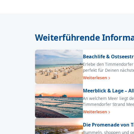
Weiterführende Inform
Beachlife & Ostseest
Erlebe den Timmendorfer S
perfekt für Deinen nächst
Weiterlesen
Meerblick & Lage – A
An welchem Meer liegt der
Timmendorfer Strand Meer
Weiterlesen
Die Promenade von Ti
Bummeln, shoppen und gen