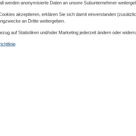
 abends
all werden anonymisierte Daten an unsere Subunternehmer weitergele
okies akzeptieren, erklären Sie sich damit einverstanden (zusätzlich
 aufs Meer den Puls senkt. Gerade bei längeren
tingzwecke an Dritte weitergeben.
en echten Unterschied.
Bezug auf Statistiken und/oder Marketing jederzeit ändern oder widerr
ramafenstern ebenso wie charmante Häuser im
chtlinie
für die ganze Familie – ein Timmendorfer Strand
 Upgrade.
 Unterkunft am Wasser
 am Strand ist
stark nachgefragt
– besonders in der
tig zu planen.
enzahl