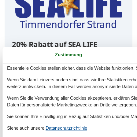
20% Rabatt auf SEA LIFE
Timmendorfer Strand Tickets
Zustimmung
online
Essentielle Cookies stellen sicher, dass die Website funktioniert,
🐠 Sichern Sie sich 20% Rabatt auf den regulären
Wenn Sie damit einverstanden sind, dass wir Ihre Statistiken erhe
Eintrittspreis (Werbung)
weiterzuentwickeln. In diesem Fall werden anonymisierte Daten 
👉
Jetzt
SEA LIFE Timmendorfer Strand Tickets
Wenn Sie die Verwendung aller Cookies akzeptieren, erklären Sie 
mit Rabatt
kaufen!
Daten für personalisierte Marketingzwecke an Dritte weitergeben.
SEA LIFE Timmendorfer Strand ist ein
Sie können Ihre Einwilligung in Bezug auf Statistiken und/oder Ma
faszinierendes Aquarium an der deutschen
Ostseeküste – ideal für einen Familienausflug
Siehe auch unsere
Datanschutzrichtlinie
während des Urlaubs. Hier können Kinder und