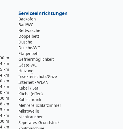
Serviceeinrichtungen
Backofen
Bad/WC
Bettwäsche
Doppelbett
Dusche
Dusche/WC
Etagenbett
00 m
Gefriermöglichkeit
4 km
Gäste-WC
5 km
Heizung
4 km
Insektenschutz/Gaze
0 km
Internet - WLAN
4 km
Kabel / Sat
0 km
Küche (offen)
00 m
Kühlschrank
8 km
Mehrere Schlafzimmer
,5 km
Mikrowelle
4 km
Nichtraucher
00 m
Seperates Grundstück
4 km
Spülmaschine