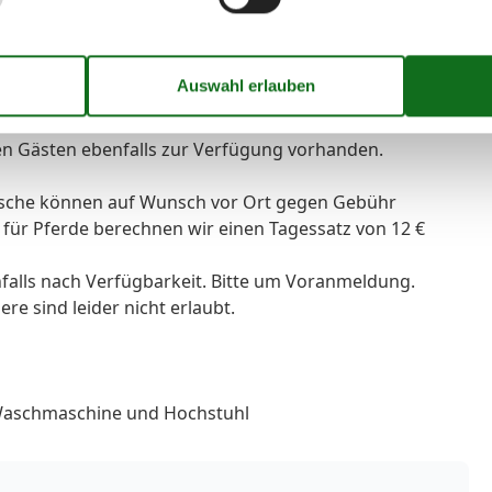
e, Toaster, Wasserkocher, Essecke, 1.Schlafzimmer mit
ockbett, Bad mit Waschbecken Dusche und WC.
ren Gästen ebenfalls zur Verfügung vorhanden.
äsche können auf Wunsch vor Ort gegen Gebühr
für Pferde berechnen wir einen Tagessatz von 12 €
falls nach Verfügbarkeit. Bitte um Voranmeldung.
re sind leider nicht erlaubt.
, Waschmaschine und Hochstuhl