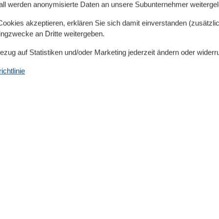
all werden anonymisierte Daten an unsere Subunternehmer weitergele
 sehr komfortabel und auch mit Massivholzmöbeln
n ebenfalls schönen Blick ins Grüne. Eine Wohnung
okies akzeptieren, erklären Sie sich damit einverstanden (zusätzlich
tingzwecke an Dritte weitergeben.
ten.
et sich im angrenzenten Reiterhof. Die 4 modernen und
Bezug auf Statistiken und/oder Marketing jederzeit ändern oder widerr
 besitzen alle Fussbodenheizung und eine große
oppel. Alle Wohnungen sind sehr komfortabel und
chtlinie
ehendes Haus (ca. 61 m²) und modern eingerichtet Es
ten Eingang)
e neben mehreren Liegewiesen mit Strandkörben, eine
ielplatz mit großem Sandkasten, Rutsche sowie Tretautos
indet wirklich jeder einen Platz zum Spielen oder
 besteht außerdem für jede Wohnung eine separate
egen und Gartengrill. Ein PKW-Stellplatz steht Ihnen
er eine neu angelegte Allee in nur 800m zu erreichen.
det sich in ca. 1,5 Km Entfernung.