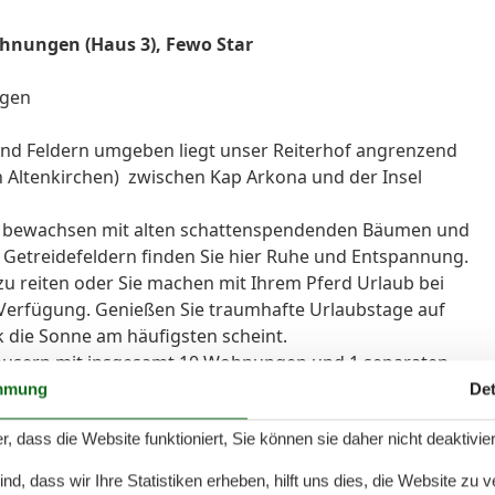
hnungen (Haus 3), Fewo Star
ngen
 und Feldern umgeben liegt unser Reiterhof angrenzend
Altenkirchen) zwischen Kap Arkona und der Insel
, bewachsen mit alten schattenspendenden Bäumen und
etreidefeldern finden Sie hier Ruhe und Entspannung.
zu reiten oder Sie machen mit Ihrem Pferd Urlaub bei
Verfügung. Genießen Sie traumhafte Urlaubstage auf
tik die Sonne am häufigsten scheint.
häusern mit insgesamt 10 Wohnungen und 1 separaten
mmung
Det
 gemütliche Ferienwohnungen (41-51 m²) diese wurden
r, dass die Website funktioniert, Sie können sie daher nicht deaktivie
eln ausgestattet.Alle Wohnungen haben einen schönen
d, dass wir Ihre Statistiken erheben, hilft uns dies, die Website zu 
oderne, gemütliche Ferienwohnungen ca. (66-82 m²)