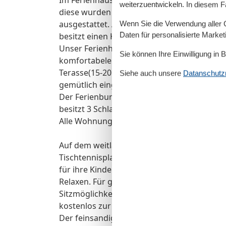
weiterzuentwickeln. In diesem F
diese wurden 2014 neu renoviert und sind
ausgestattet. Alle sind ebenerdig und habe
Wenn Sie die Verwendung aller Co
Daten für personalisierte Marke
besitzt einen Kamin und einen eigenen Gar
Unser Ferienhaus 3, Erstbezug 2017,befind
Sie können Ihre Einwilligung in 
komfortabelen Ferienwohnungen (50-80 m²)
Terasse(15-20m²) mit Blick auf die Pferdek
Siehe auch unsere
Datanschutzri
gemütlich eingerichtet.
Der Ferienbungalow Storch ist ein alleinst
besitzt 3 Schlafzimmer (1 mit einem separa
Alle Wohnungen verfügen über W-LAN.
Auf dem weitläufigen Grundstück finden si
Tischtennisplatte, ein Fußballplatz, ein Sp
für ihre Kinder. In unserem großen Garten f
Relaxen. Für gemütliche Stunden im Freien
Sitzmöglichkeit mit Gartenmöbeln, Sonnenli
kostenlos zur Verfügung. Die Ostsee ist üb
Der feinsandige Strand ( Nordstrand ) befin