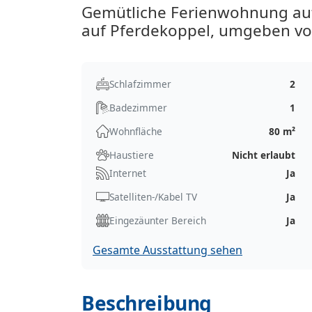
Gemütliche Ferienwohnung auf
auf Pferdekoppel, umgeben vo
Schlafzimmer
2
Badezimmer
1
Wohnfläche
80 m²
Haustiere
Nicht erlaubt
Internet
Ja
Satelliten-/Kabel TV
Ja
Eingezäunter Bereich
Ja
Gesamte Ausstattung sehen
Beschreibung