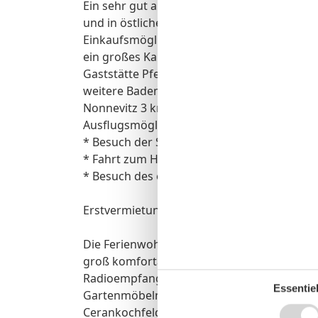
Ein sehr gut ausgebautes Fahrradnetz führt 
und in östlicher Richtung in ca. 5 km zum 
Einkaufsmöglichkeiten wie z.B. Bäckerei, 
ein großes Kaufhaus befinden sich im ca. 4
Gaststätte Pferdestübchen erreichen Sie in
weitere Bademöglichkeiten mit einzigartig
Nonnevitz 3 km - Juliusruh 7 km mit der 10
Ausflugsmöglichkeiten:
* Besuch der Störtebecker - Festspiele in R
* Fahrt zum Hafen Saßnitz mit einem Schiff
* Besuch des ehemaligen KDF - Bades (Kraft
Erstvermietung 2017
Die Ferienwohnung Star ist für max 6 Perso
groß komfortabel und gemütlich ausgestatt
Radioempfang, große Fensterfront mit Bli
Essentiel
Gartenmöbeln, und Grillmöglichkeit, eine 
Cerankochfeld, Kühl-Gefrierkombination, Ge