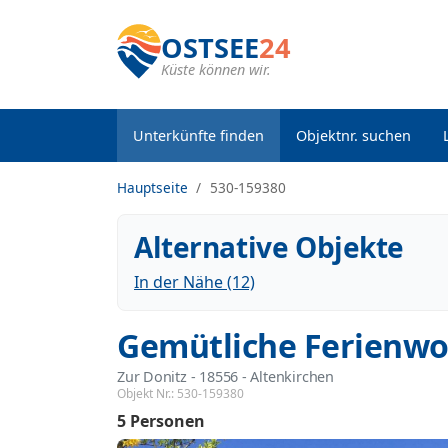
OSTSEE
24
Küste können wir.
Unterkünfte finden
Objektnr. suchen
Hauptseite
530-159380
Alternative Objekte
In der Nähe (12)
Gemütliche Ferienwo
Zur Donitz
 - 18556
 - Altenkirchen
Objekt Nr.:
530-159380
5 Personen