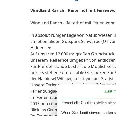
Windland Ranch - Reiterhof mit Ferienwo
Windland Ranch - Reiterhof mit Ferienwoh
In absolut ruhiger Lage von Natur, Wiesen
am ehemaligen Gutspark Schwarbe (OT von 
Hiddensee.
Auf unseren 12.000 m² großen Grundstück
unserem Reiterhof umgeben von endlosen G
Für Pferdefreunde besteht die Möglichkeit 
uns. Es stehen komfortable Gastboxen zur 
der Halbinsel Wittow, ...dort wo laut Statis
Unsere Ferienanlage besteht aus 3 Ferien
Ferienbungalow.
Zusti
Im Ferienhaus 1 befinden sich 4 moderne,
Essentielle Cookies stellen siche
2013 neu renoviert und mit Massivholzmöb
Blick ins Grüne
Wenn Sie damit einverstanden sin
Im Ferienhaus 2 befinden sich 2 weitere m