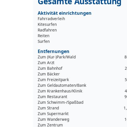
Gesamte Ausstattung
Aktivität einrichtungen
Fahrradverleih
Kitesurfen
Radfahren
Reiten
Surfen
Entfernungen
Zum (Kur-)Park/Wald
8
Zum Arzt
Zum Bahnhof
2
Zum Bäcker
Zum Freizeitpark
5
Zum Geldautomaten/Bank
Zum Krankenhaus/Klinik
4
Zum Restaurant
9
Zum Schwimm-/Spaßbad
Zum Strand
1
Zum Supermarkt
Zum Wanderweg
1
Zum Zentrum