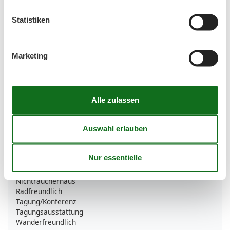
Busparkplatz
Garten zur Nutzung
Statistiken
Hauseigener Strand/Seezugang
Parkplatz
Yachtcharter
Marketing
Unterkünfte
Allergikerfreundlich
Aufenthaltsraum
Barrierefreiheit
Boot/Verleih
EC-Karten
Fitnessraum
Grillmöglichkeit
Internet im öff. Bereich
Kreditkarten
Mit ÖPNV erreichbar
Nichtraucherhaus
Radfreundlich
Tagung/Konferenz
Tagungsausstattung
Wanderfreundlich