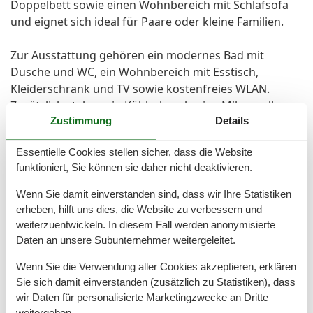
Doppelbett sowie einen Wohnbereich mit Schlafsofa
und eignet sich ideal für Paare oder kleine Familien.
Zur Ausstattung gehören ein modernes Bad mit
Dusche und WC, ein Wohnbereich mit Esstisch,
Kleiderschrank und TV sowie kostenfreies WLAN.
Zusätzlich stehen ein Kühlschrank, eine Mikrowelle
und eine Kaffee-Kapselmaschine zur Verfügung. Eine
Zustimmung
Details
eigene Küche ist bewusst nicht vorhanden.
Essentielle Cookies stellen sicher, dass die Website
Stattdessen kann die großzügige Gemeinschaftsküche
funktioniert, Sie können sie daher nicht deaktivieren.
auf dem Gelände mit allen notwendigen
Kochutensilien genutzt werden.
Wenn Sie damit einverstanden sind, dass wir Ihre Statistiken
erheben, hilft uns dies, die Website zu verbessern und
Ein Wäschepaket mit Bettwäsche und Handtüchern
weiterzuentwickeln. In diesem Fall werden anonymisierte
wird pro Person für 25,00 separat berechnet.
Daten an unsere Subunternehmer weitergeleitet.
Wenn Sie die Verwendung aller Cookies akzeptieren, erklären
Vor Ort
Sie sich damit einverstanden (zusätzlich zu Statistiken), dass
Die Endreinigung, Wäschepakete p.P., Parkplätze nach
wir Daten für personalisierte Marketingzwecke an Dritte
Verfügbarkeit und alle Nebenkosten sind im Endpreis
weitergeben.