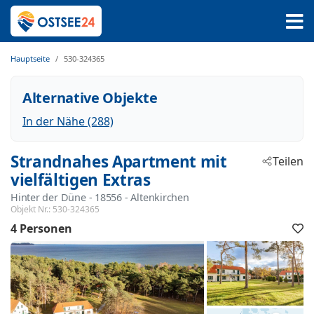
Hauptseite
530-324365
Alternative Objekte
In der Nähe (288)
Strandnahes Apartment mit
Teilen
vielfältigen Extras
Hinter der Düne
 - 18556
 - Altenkirchen
Objekt Nr.:
530-324365
4 Personen
F
h