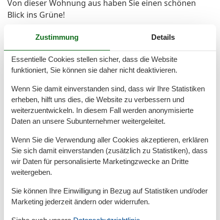
Von dieser Wohnung aus haben Sie einen schönen
Blick ins Grüne!
Zustimmung
Details
W-LAN steht unseren Gästen kostenlos zur Verfügung
Essentielle Cookies stellen sicher, dass die Website
Nichtraucherwohnung !
funktioniert, Sie können sie daher nicht deaktivieren.
Ein kostenloser PKW Stellplatz und ein abschließbarer
Wenn Sie damit einverstanden sind, dass wir Ihre Statistiken
Fahrradraum steht unseren Gästen ebenfalls zur
erheben, hilft uns dies, die Website zu verbessern und
Verfügung vorhanden.
weiterzuentwickeln. In diesem Fall werden anonymisierte
Daten an unsere Subunternehmer weitergeleitet.
Für Pferdefreunde besteht die Möglichkeit zu reiten
Wenn Sie die Verwendung aller Cookies akzeptieren, erklären
(gegen Gebühr) oder Sie machen mit Ihrem Pferd
Sie sich damit einverstanden (zusätzlich zu Statistiken), dass
Urlaub bei uns.Wir berechnen für unsere Gastboxen
wir Daten für personalisierte Marketingzwecke an Dritte
einen Tagessatz von 12 Euro
weitergeben.
Fahrräder (nach Verfügbarkeit) und Bettwäsche
Sie können Ihre Einwilligung in Bezug auf Statistiken und/oder
Marketing jederzeit ändern oder widerrufen.
können auf Wunsch vor Ort gegen Gebühr
ausgeliehen werden.
Siehe auch unsere
Datanschutzrichtlinie