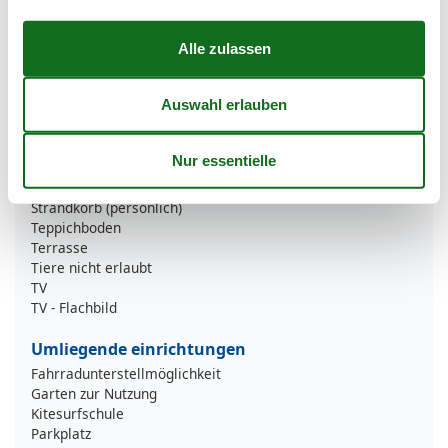
Dusche
Dusche/WC
Etagenbett
Heizung
Insektenschutz/Gaze
Internet - WLAN
Kabel / Sat
Kühlschrank
Mehrere Schlafzimmer
Nichtraucher
Strandkorb (persönlich)
Teppichboden
Terrasse
Tiere nicht erlaubt
TV
TV - Flachbild
Umliegende einrichtungen
Fahrradunterstellmöglichkeit
Garten zur Nutzung
Kitesurfschule
Parkplatz