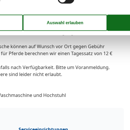
ecke, 1.Schlafzimmer mit Doppelbett, 2. Schlafzimmer
 Waschbecken Dusche und WC,
en Gästen ebenfalls zur Verfügung vorhanden.
äsche können auf Wunsch vor Ort gegen Gebühr
für Pferde berechnen wir einen Tagessatz von 12 €
falls nach Verfügbarkeit. Bitte um Voranmeldung.
re sind leider nicht erlaubt.
, Waschmaschine und Hochstuhl
Serviceeinrichtungen