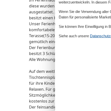
weiterzuentwickeln. In diesem F
diese wurden 2014 neu renoviert und sind
ausgestattet. Alle sind ebenerdig und habe
Wenn Sie die Verwendung aller Co
Daten für personalisierte Marke
besitzt einen Kamin und einen eigenen Gar
Unser Ferienhaus 3, Erstbezug 2017,befind
Sie können Ihre Einwilligung in 
komfortabelen Ferienwohnungen (50-80 m²)
Terasse(15-20m²) mit Blick auf die Pferdek
Siehe auch unsere
Datanschutzri
gemütlich eingerichtet.
Der Ferienbungalow Storch ist ein alleinst
besitzt 3 Schlafzimmer (1 mit einem separa
Alle Wohnungen verfügen über W-LAN.
Auf dem weitläufigen Grundstück finden si
Tischtennisplatte, ein Fußballplatz, ein Sp
für ihre Kinder. In unserem großen Garten f
Relaxen. Für gemütliche Stunden im Freien
Sitzmöglichkeit mit Gartenmöbeln, Sonnenli
kostenlos zur Verfügung. Die Ostsee ist üb
Der feinsandige Strand ( Nordstrand ) befin