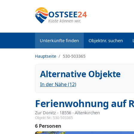
OSTSEE
24
Küste können wir.
Unterkünfte finden
Objektnr. suchen
Hauptseite
530-503365
Alternative Objekte
In der Nähe (12)
Ferienwohnung auf Re
Zur Donitz
 - 18556
 - Altenkirchen
Objekt Nr.:
530-503365
6 Personen