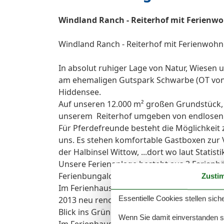
Windland Ranch - Reiterhof mit Ferienw
Windland Ranch - Reiterhof mit Ferienwoh
In absolut ruhiger Lage von Natur, Wiesen
am ehemaligen Gutspark Schwarbe (OT von 
Hiddensee.
Auf unseren 12.000 m² großen Grundstück
unserem Reiterhof umgeben von endlosen G
Für Pferdefreunde besteht die Möglichkeit 
uns. Es stehen komfortable Gastboxen zur 
der Halbinsel Wittow, ...dort wo laut Statis
Unsere Ferienanlage besteht aus 3 Ferien
Ferienbungalow.
Zusti
Im Ferienhaus 1 befinden sich 4 moderne,
Essentielle Cookies stellen siche
2013 neu renoviert und mit Massivholzmöb
Blick ins Grüne
Wenn Sie damit einverstanden sin
Im Ferienhaus 2 befinden sich 2 weitere m