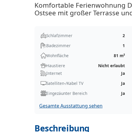
Komfortable Ferienwohnung Dr
Ostsee mit großer Terrasse und
Schlafzimmer
2
Badezimmer
1
Wohnfläche
81 m²
Haustiere
Nicht erlaubt
Internet
Ja
Satelliten-/Kabel TV
Ja
Eingezäunter Bereich
Ja
Gesamte Ausstattung sehen
Beschreibung