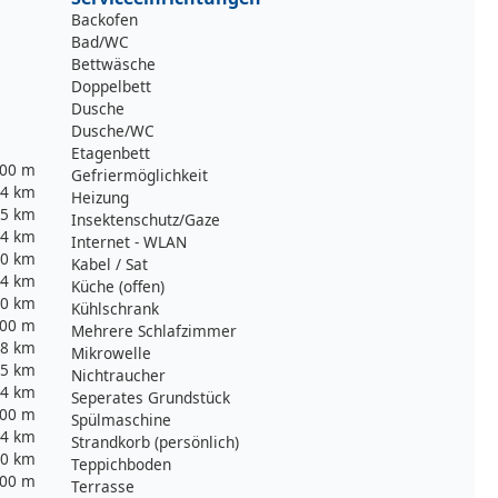
Backofen
Bad/WC
Bettwäsche
Doppelbett
Dusche
Dusche/WC
Etagenbett
00 m
Gefriermöglichkeit
4 km
Heizung
5 km
Insektenschutz/Gaze
4 km
Internet - WLAN
0 km
Kabel / Sat
4 km
Küche (offen)
0 km
Kühlschrank
00 m
Mehrere Schlafzimmer
8 km
Mikrowelle
,5 km
Nichtraucher
4 km
Seperates Grundstück
00 m
Spülmaschine
4 km
Strandkorb (persönlich)
0 km
Teppichboden
00 m
Terrasse