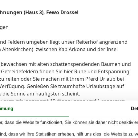
ohnungen (Haus 3), Fewo Drossel
ngen
 und Feldern umgeben liegt unser Reiterhof angrenzend
Altenkirchen) zwischen Kap Arkona und der Insel
, bewachsen mit alten schattenspendenden Bäumen und
etreidefeldern finden Sie hier Ruhe und Entspannung.
zu reiten oder Sie machen mit Ihrem Pferd Urlaub bei
Verfügung. Genießen Sie traumhafte Urlaubstage auf
tik die Sonne am häufigsten scheint.
häusern mit insgesamt 10 Wohnungen und 1 separaten
mmung
Det
 gemütliche Ferienwohnungen (41-51 m²) diese wurden
r, dass die Website funktioniert, Sie können sie daher nicht deaktivie
eln ausgestattet.Alle Wohnungen haben einen schönen
d, dass wir Ihre Statistiken erheben, hilft uns dies, die Website zu 
oderne, gemütliche Ferienwohnungen ca. (66-82 m²)