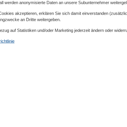
all werden anonymisierte Daten an unsere Subunternehmer weitergele
 sehr komfortabel und auch mit Massivholzmöbeln
n ebenfalls schönen Blick ins Grüne. Eine Wohnung
okies akzeptieren, erklären Sie sich damit einverstanden (zusätzlich
tingzwecke an Dritte weitergeben.
ten.
et sich im angrenzenten Reiterhof. Die 4 modernen und
Bezug auf Statistiken und/oder Marketing jederzeit ändern oder widerr
 besitzen alle Fussbodenheizung und eine große
oppel. Alle Wohnungen sind sehr komfortabel und
chtlinie
ehendes Haus (ca. 61 m²) und modern eingerichtet Es
ten Eingang)
e neben mehreren Liegewiesen mit Strandkörben, eine
ielplatz mit großem Sandkasten, Rutsche sowie Tretautos
indet wirklich jeder einen Platz zum Spielen oder
 besteht außerdem für jede Wohnung eine separate
egen und Gartengrill. Ein PKW-Stellplatz steht Ihnen
er eine neu angelegte Allee in nur 800m zu erreichen.
det sich in ca. 1,5 Km Entfernung.