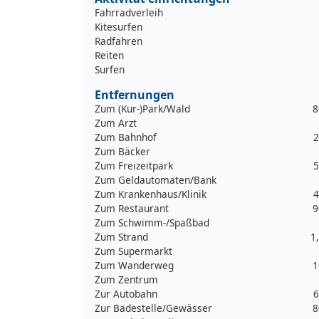
Fahrradverleih
Kitesurfen
Radfahren
Reiten
Surfen
Entfernungen
Zum (Kur-)Park/Wald
8
Zum Arzt
Zum Bahnhof
2
Zum Bäcker
Zum Freizeitpark
5
Zum Geldautomaten/Bank
Zum Krankenhaus/Klinik
4
Zum Restaurant
9
Zum Schwimm-/Spaßbad
Zum Strand
1
Zum Supermarkt
Zum Wanderweg
1
Zum Zentrum
Zur Autobahn
6
Zur Badestelle/Gewässer
8