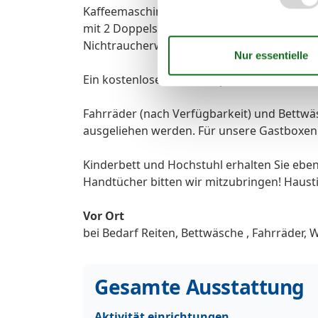
Kaffeemaschine, Toaster, Wasserkocher, Ess
mit 2 Doppelstockbetten, großes Bad mit
Nichtraucherwohnung !
Ein kostenloser PKW Stellplatz steht unser
Fahrräder (nach Verfügbarkeit) und Bettw
ausgeliehen werden. Für unsere Gastboxen 
Kinderbett und Hochstuhl erhalten Sie eben
Handtücher bitten wir mitzubringen! Haustie
Vor Ort
bei Bedarf Reiten, Bettwäsche , Fahrräder
Gesamte Ausstattung
Aktivität einrichtungen