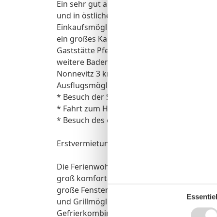
Ein sehr gut ausgebautes Fahrradnetz führt 
und in östlicher Richtung in ca. 5 km zum 
Einkaufsmöglichkeiten wie z.B. Bäckerei, 
ein großes Kaufhaus befinden sich im ca. 4
Gaststätte Pferdestübchen erreichen Sie in
weitere Bademöglichkeiten mit einzigartig
Nonnevitz 3 km - Juliusruh 7 km mit der 10
Ausflugsmöglichkeiten:
* Besuch der Störtebecker - Festspiele in R
* Fahrt zum Hafen Saßnitz mit einem Schiff
* Besuch des ehemaligen KDF - Bades (Kraft
Erstvermietung 2017
Die Ferienwohnung Drossel ist für max 6 Pe
groß komfortabel und gemütlich ausgestatte
große Fensterfront mit Blick ins Grüne u
Essentiel
und Grillmöglichkeit, eine komplett ausges
Gefrierkombination, Geschirrspüler, Mikrow