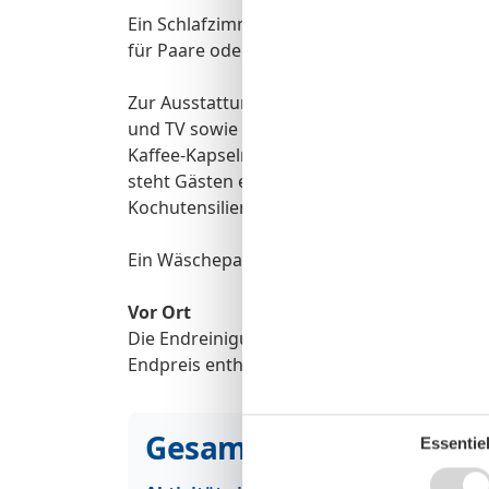
Ein Schlafzimmer mit Doppelbett sowie ein
für Paare oder kleine Familien. Auch Vierbe
Zur Ausstattung gehören ein Bad mit Dusch
und TV sowie kostenfreies WLAN. Zusätzlich
Kaffee-Kapselmaschine zur Verfügung. Eine
steht Gästen eine großzügige Gemeinschaf
Kochutensilien zur Verfügung.
Ein Wäschepaket mit Bettwäsche und Handt
Vor Ort
Die Endreinigung, Wäschepakete p.P., Park
Endpreis enthalten.
Gesamte Ausstattung
Essentiel