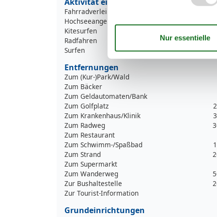
Aktivität einrichtungen
Fahrradverleih
Hochseeangelfahrten
Kitesurfen
Radfahren
Surfen
Entfernungen
Zum (Kur-)Park/Wald
Zum Bäcker
Zum Geldautomaten/Bank
Zum Golfplatz
2
Zum Krankenhaus/Klinik
3
Zum Radweg
3
Zum Restaurant
Zum Schwimm-/Spaßbad
1
Zum Strand
2
Zum Supermarkt
Zum Wanderweg
5
Zur Bushaltestelle
2
Zur Tourist-Information
Grundeinrichtungen