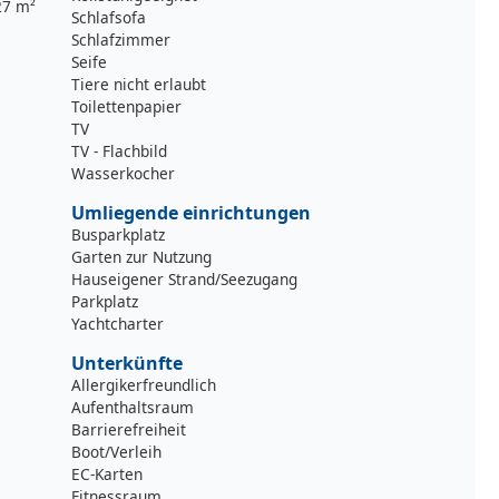
27 m²
Schlafsofa
Schlafzimmer
Seife
Tiere nicht erlaubt
Toilettenpapier
TV
TV - Flachbild
Wasserkocher
Umliegende einrichtungen
Busparkplatz
Garten zur Nutzung
Hauseigener Strand/Seezugang
Parkplatz
Yachtcharter
Unterkünfte
Allergikerfreundlich
Aufenthaltsraum
Barrierefreiheit
Boot/Verleih
EC-Karten
Fitnessraum