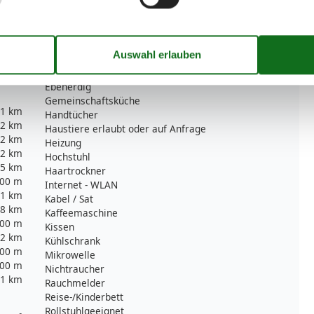
Serviceeinrichtungen
Bad/WC
Bettwäsche
Doppelbett
Dusche
Dusche/WC
Ebenerdig
Gemeinschaftsküche
1 km
Handtücher
2 km
Haustiere erlaubt oder auf Anfrage
2 km
Heizung
2 km
Hochstuhl
5 km
Haartrockner
00 m
Internet - WLAN
1 km
Kabel / Sat
8 km
Kaffeemaschine
00 m
Kissen
2 km
Kühlschrank
00 m
Mikrowelle
00 m
Nichtraucher
1 km
Rauchmelder
Reise-/Kinderbett
Rollstuhlgeeignet