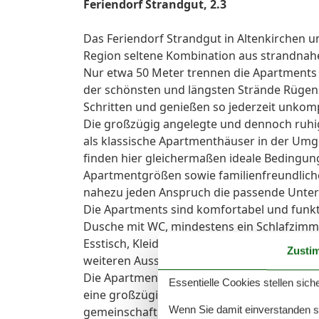
Feriendorf Strandgut, 2.3
Das Feriendorf Strandgut in Altenkirchen 
Region seltene Kombination aus strandnaher 
Nur etwa 50 Meter trennen die Apartments
der schönsten und längsten Strände Rügen
Schritten und genießen so jederzeit unkomp
Die großzügig angelegte und dennoch ruhi
als klassische Apartmenthäuser in der Um
finden hier gleichermaßen ideale Bedingung
Apartmentgrößen sowie familienfreundliche 
nahezu jeden Anspruch die passende Unter
Die Apartments sind komfortabel und funkt
Dusche mit WC, mindestens ein Schlafzimm
Esstisch, Kleiderschrank und TV. Kostenfre
Zusti
weiteren Ausstattung gehören ein Kühlschr
Die Apartments verfügen bewusst über kein
Essentielle Cookies stellen siche
eine großzügige Gemeinschaftsküche mit a
Wenn Sie damit einverstanden sin
gemeinschaftlichen Nutzung bereit. Ein Fr