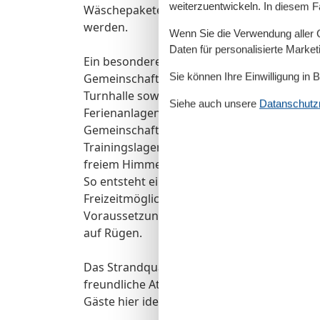
weiterzuentwickeln. In diesem F
Wäschepakete (Bettwäsche und Handtücher) 
werden.
Wenn Sie die Verwendung aller Co
Daten für personalisierte Marke
Ein besonderes Merkmal des Feriendorfs si
Sie können Ihre Einwilligung in 
Gemeinschaftseinrichtungen direkt auf dem 
Turnhalle sowie ein Fitnessraum zur Verfüg
Siehe auch unsere
Datanschutzri
Ferienanlagen der Region kaum zu finden s
Gemeinschafts- und Tagungsräume, die sic
Trainingslager eignen. Ein Grillplatz sorgt
freiem Himmel.
So entsteht eine besondere Kombination aus
Freizeitmöglichkeiten sowie komfortablem
Voraussetzungen für erholsame Urlaubstag
auf Rügen.
Das Strandquartier Apartment befindet sic
freundliche Atmosphäre. Nur rund 50 Mete
Gäste hier ideale Voraussetzungen für ent