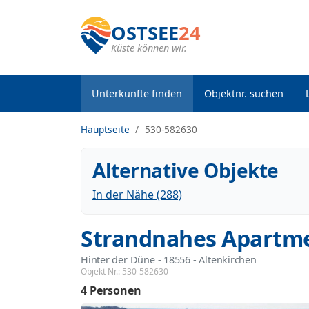
OSTSEE
24
Küste können wir.
Unterkünfte finden
Objektnr. suchen
Hauptseite
530-582630
Alternative Objekte
In der Nähe (288)
Strandnahes Apartme
Hinter der Düne
 - 18556
 - Altenkirchen
Objekt Nr.:
530-582630
4 Personen