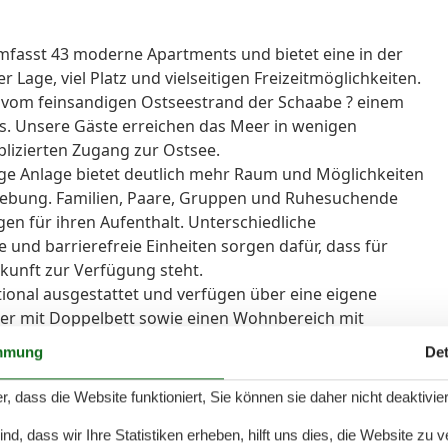
umfasst 43 moderne Apartments und bietet eine in der
Lage, viel Platz und vielseitigen Freizeitmöglichkeiten.
 vom feinsandigen Ostseestrand der Schaabe ? einem
s. Unsere Gäste erreichen das Meer in wenigen
lizierten Zugang zur Ostsee.
ge Anlage bietet deutlich mehr Raum und Möglichkeiten
gebung. Familien, Paare, Gruppen und Ruhesuchende
en für ihren Aufenthalt. Unterschiedliche
und barrierefreie Einheiten sorgen dafür, dass für
kunft zur Verfügung steht.
ional ausgestattet und verfügen über eine eigene
er mit Doppelbett sowie einen Wohnbereich mit
ies WLAN steht selbstverständlich zur Verfügung. Zur
mmung
Det
ank, eine Mikrowelle sowie eine Kaffee-Kapselmaschine.
e eigene Küche. Stattdessen steht auf dem Gelände
r, dass die Website funktioniert, Sie können sie daher nicht deaktivie
llen notwendigen Kochutensilien zur
d, dass wir Ihre Statistiken erheben, hilft uns dies, die Website zu 
ühstücksangebot rundet den Aufenthalt ab.