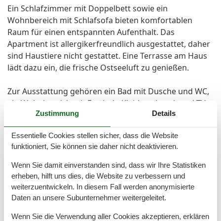
Ein Schlafzimmer mit Doppelbett sowie ein
Wohnbereich mit Schlafsofa bieten komfortablen
Raum für einen entspannten Aufenthalt. Das
Apartment ist allergikerfreundlich ausgestattet, daher
sind Haustiere nicht gestattet. Eine Terrasse am Haus
lädt dazu ein, die frische Ostseeluft zu genießen.
Zur Ausstattung gehören ein Bad mit Dusche und WC,
ein Wohnbereich mit Esstisch, Kleiderschrank und TV
Zustimmung
Details
sowie kostenfreies WLAN. Zusätzlich stehen ein
Kühlschrank, eine Mikrowelle und eine Kaffee-
Essentielle Cookies stellen sicher, dass die Website
Kapselmaschine zur Verfügung. Eine eigene Küche ist
funktioniert, Sie können sie daher nicht deaktivieren.
bewusst nicht vorhanden. Stattdessen nutzen Gäste
die großzügige Gemeinschaftsküche auf dem Gelände
Wenn Sie damit einverstanden sind, dass wir Ihre Statistiken
mit allen notwendigen Kochutensilien.
erheben, hilft uns dies, die Website zu verbessern und
weiterzuentwickeln. In diesem Fall werden anonymisierte
Ein Wäschepaket mit Bettwäsche und Handtüchern
Daten an unsere Subunternehmer weitergeleitet.
wird pro Person für 25,00 separat berechnet.
Wenn Sie die Verwendung aller Cookies akzeptieren, erklären