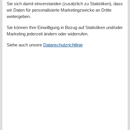
Sie sich damit einverstanden (zusätzlich zu Statistiken), dass
Vor Ort
wir Daten für personalisierte Marketingzwecke an Dritte
Die Endreinigung, Wäschepakete p.P., Parkplätze nach
weitergeben.
Verfügbarkeit und alle Nebenkosten sind im Endpreis
Sie können Ihre Einwilligung in Bezug auf Statistiken und/oder
enthalten.
Marketing jederzeit ändern oder widerrufen.
Siehe auch unsere
Datanschutzrichtlinie
Gesamte Ausstattung
Aktivität einrichtungen
Fahrradverleih
Hochseeangelfahrten
Kitesurfen
Radfahren
Surfen
Entfernungen
Zum (Kur-)Park/Wald
1 km
Zum Bäcker
2 km
Zum Geldautomaten/Bank
2 km