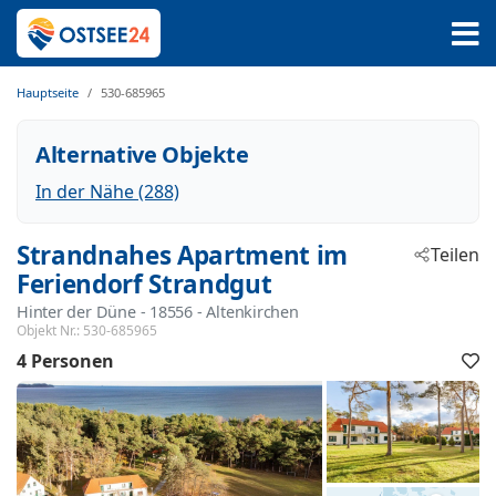
Hauptseite
530-685965
Alternative Objekte
In der Nähe (288)
Strandnahes Apartment im
Teilen
Feriendorf Strandgut
Hinter der Düne
 - 18556
 - Altenkirchen
Objekt Nr.:
530-685965
4 Personen
F
h