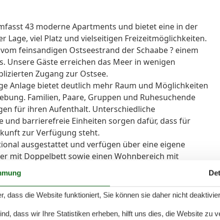
umfasst 43 moderne Apartments und bietet eine in der
Lage, viel Platz und vielseitigen Freizeitmöglichkeiten.
 vom feinsandigen Ostseestrand der Schaabe ? einem
s. Unsere Gäste erreichen das Meer in wenigen
lizierten Zugang zur Ostsee.
ge Anlage bietet deutlich mehr Raum und Möglichkeiten
gebung. Familien, Paare, Gruppen und Ruhesuchende
en für ihren Aufenthalt. Unterschiedliche
und barrierefreie Einheiten sorgen dafür, dass für
kunft zur Verfügung steht.
ional ausgestattet und verfügen über eine eigene
er mit Doppelbett sowie einen Wohnbereich mit
ies WLAN steht selbstverständlich zur Verfügung. Zur
mmung
Det
ank, eine Mikrowelle sowie eine Kaffee-Kapselmaschine.
e eigene Küche. Stattdessen steht auf dem Gelände
r, dass die Website funktioniert, Sie können sie daher nicht deaktivie
llen notwendigen Kochutensilien zur
d, dass wir Ihre Statistiken erheben, hilft uns dies, die Website zu 
ühstücksangebot rundet den Aufenthalt ab.