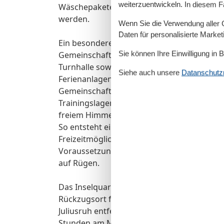
weiterzuentwickeln. In diesem F
Wäschepakete (Bettwäsche und Handtücher) 
werden.
Wenn Sie die Verwendung aller Co
Daten für personalisierte Marke
Ein besonderes Merkmal des Feriendorfs si
Sie können Ihre Einwilligung in 
Gemeinschaftseinrichtungen direkt auf dem 
Turnhalle sowie ein Fitnessraum zur Verfüg
Siehe auch unsere
Datanschutzri
Ferienanlagen der Region kaum zu finden s
Gemeinschafts- und Tagungsräume, die sic
Trainingslager eignen. Ein Grillplatz sorgt
freiem Himmel.
So entsteht eine besondere Kombination aus
Freizeitmöglichkeiten sowie komfortablem
Voraussetzungen für erholsame Urlaubstag
auf Rügen.
Das Inselquartier Apartment befindet sich
Rückzugsort für entspannte Urlaubstage n
Juliusruh entfernt. Die strandnahe Lage e
Stunden am Meer.