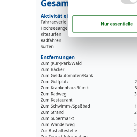
Gesamte Ausstattung
Aktivität einrichtungen
Fahrradverleih
Hochseeangelfahrten
Kitesurfen
Radfahren
Surfen
Entfernungen
Zum (Kur-)Park/Wald
Zum Bäcker
Zum Geldautomaten/Bank
Zum Golfplatz
2
Zum Krankenhaus/Klinik
3
Zum Radweg
3
Zum Restaurant
Zum Schwimm-/Spaßbad
1
Zum Strand
2
Zum Supermarkt
Zum Wanderweg
5
Zur Bushaltestelle
2
Zur Tourist-Information