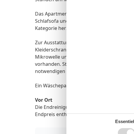
Das Apartment verfügt über ein Schlafzim
Schlafsofa und eignet sich ideal für Paare o
Kategorie herzlich willkommen.
Zur Ausstattung gehören ein modernes Bad
Kleiderschrank und TV sowie kostenfreies W
Mikrowelle und eine Kaffee-Kapselmaschine
vorhanden. Stattdessen kann die großzügi
notwendigen Kochutensilien genutzt werde
Ein Wäschepaket mit Bettwäsche und Handt
Vor Ort
Die Endreinigung, Wäschepakete p.P., Park
Endpreis enthalten.
Essentiel