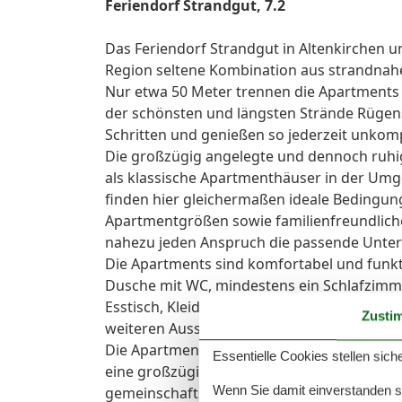
Feriendorf Strandgut, 7.2
Das Feriendorf Strandgut in Altenkirchen 
Region seltene Kombination aus strandnaher 
Nur etwa 50 Meter trennen die Apartments
der schönsten und längsten Strände Rügen
Schritten und genießen so jederzeit unkomp
Die großzügig angelegte und dennoch ruhi
als klassische Apartmenthäuser in der Um
finden hier gleichermaßen ideale Bedingung
Apartmentgrößen sowie familienfreundliche 
nahezu jeden Anspruch die passende Unter
Die Apartments sind komfortabel und funkt
Dusche mit WC, mindestens ein Schlafzimm
Esstisch, Kleiderschrank und TV. Kostenfre
Zusti
weiteren Ausstattung gehören ein Kühlschr
Die Apartments verfügen bewusst über kein
Essentielle Cookies stellen siche
eine großzügige Gemeinschaftsküche mit a
Wenn Sie damit einverstanden sin
gemeinschaftlichen Nutzung bereit. Ein Fr