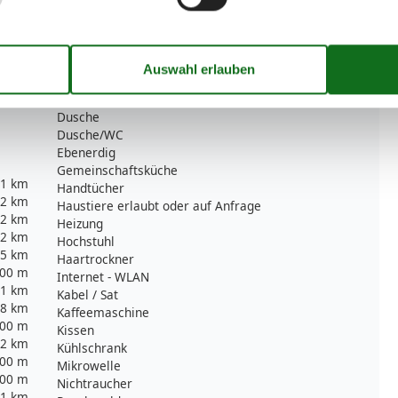
Serviceeinrichtungen
Bad/WC
Bettwäsche
Doppelbett
Dusche
Dusche/WC
Ebenerdig
Gemeinschaftsküche
1 km
Handtücher
2 km
Haustiere erlaubt oder auf Anfrage
2 km
Heizung
2 km
Hochstuhl
5 km
Haartrockner
00 m
Internet - WLAN
1 km
Kabel / Sat
8 km
Kaffeemaschine
00 m
Kissen
2 km
Kühlschrank
00 m
Mikrowelle
00 m
Nichtraucher
1 km