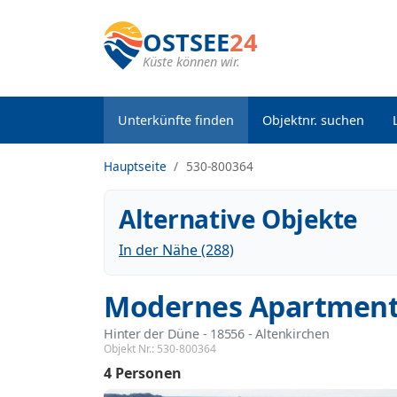
OSTSEE
24
Küste können wir.
Unterkünfte finden
Objektnr. suchen
Hauptseite
530-800364
Alternative Objekte
In der Nähe (288)
Modernes Apartment
Hinter der Düne
 - 18556
 - Altenkirchen
Objekt Nr.:
530-800364
4 Personen