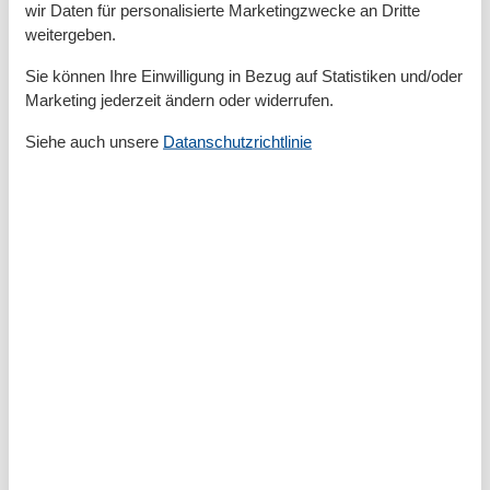
Vor Ort
wir Daten für personalisierte Marketingzwecke an Dritte
Die Endreinigung, Wäschepakete p.P., Parkplätze nach
weitergeben.
Verfügbarkeit und alle Nebenkosten sind im Endpreis
Sie können Ihre Einwilligung in Bezug auf Statistiken und/oder
enthalten.
Marketing jederzeit ändern oder widerrufen.
Siehe auch unsere
Datanschutzrichtlinie
Gesamte Ausstattung
Aktivität einrichtungen
Fahrradverleih
Hochseeangelfahrten
Kitesurfen
Radfahren
Surfen
Entfernungen
Zum (Kur-)Park/Wald
1 km
Zum Bäcker
2 km
Zum Geldautomaten/Bank
2 km
Zum Golfplatz
22 km
Zum Krankenhaus/Klinik
35 km