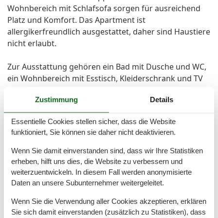
Wohnbereich mit Schlafsofa sorgen für ausreichend
Platz und Komfort. Das Apartment ist
allergikerfreundlich ausgestattet, daher sind Haustiere
nicht erlaubt.
Zur Ausstattung gehören ein Bad mit Dusche und WC,
ein Wohnbereich mit Esstisch, Kleiderschrank und TV
sowie kostenfreies WLAN. Zusätzlich stehen ein
Zustimmung
Details
Kühlschrank, eine Mikrowelle und eine Kaffee-
Kapselmaschine zur Verfügung. Eine eigene Küche ist
Essentielle Cookies stellen sicher, dass die Website
bewusst nicht vorhanden. Stattdessen steht Gästen
funktioniert, Sie können sie daher nicht deaktivieren.
eine großzügige Gemeinschaftsküche auf dem
Gelände mit allen notwendigen Kochutensilien zur
Wenn Sie damit einverstanden sind, dass wir Ihre Statistiken
Verfügung.
erheben, hilft uns dies, die Website zu verbessern und
weiterzuentwickeln. In diesem Fall werden anonymisierte
Daten an unsere Subunternehmer weitergeleitet.
Ein Wäschepaket mit Bettwäsche und Handtüchern
wird pro Person für 25,00 separat berechnet.
Wenn Sie die Verwendung aller Cookies akzeptieren, erklären
Sie sich damit einverstanden (zusätzlich zu Statistiken), dass