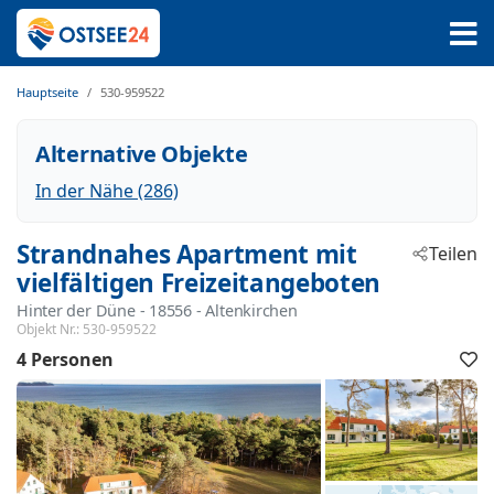
Hauptseite
530-959522
Alternative Objekte
In der Nähe (286)
Strandnahes Apartment mit
Teilen
vielfältigen Freizeitangeboten
Hinter der Düne
 - 18556
 - Altenkirchen
Objekt Nr.:
530-959522
4 Personen
F
h